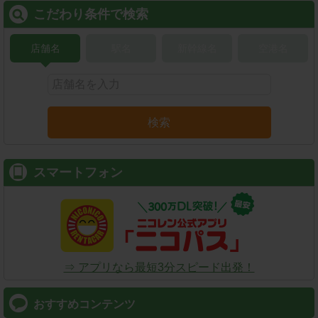
こだわり条件で検索
店舗名
駅名
新幹線名
空港名
検索
スマートフォン
⇒ アプリなら最短3分スピード出発！
おすすめコンテンツ