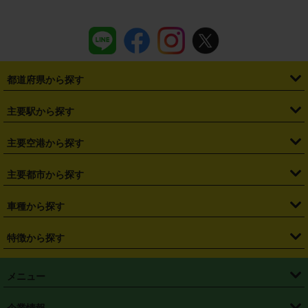
都道府県から探す
・
北海道
・
青森県
・
岩手県
・
宮城県
・
秋田県
・
山形県
主要駅から探す
・
福島県
・
東京都
・
神奈川県
・
埼玉県
・
千葉県
・
茨城県
・
札幌駅
・
仙台駅
・
新宿駅
・
池袋駅
・
渋谷駅
・
東京駅
主要空港から探す
・
栃木県
・
群馬県
・
山梨県
・
愛知県
・
静岡県
・
岐阜県
・
横浜駅
・
川崎駅
・
大宮駅
・
西船橋駅
・
柏駅
・
名古屋駅
・
新千歳空港
・
仙台空港
主要都市から探す
・
長野県
・
新潟県
・
富山県
・
石川県
・
福井県
・
大阪府
・
大阪駅
・
難波駅
・
三宮駅
・
京都駅
・
広島駅
・
博多駅
・
成田空港
・
羽田空港
・
兵庫県
・
京都府
・
滋賀県
・
和歌山県
・
奈良県
・
三重県
・
札幌市
・
仙台市
車種から探す
・
熊本駅
・
那覇空港駅
・
中部国際空港セントレア
・
関西国際空港
・
鳥取県
・
島根県
・
岡山県
・
広島県
・
山口県
・
徳島県
・
千葉市
・
さいたま市
・
軽自動車
・
コンパクトカー
・
ステーションワゴン・セダン
特徴から探す
・
大阪国際空港（伊丹空港）
・
神戸空港
・
香川県
・
愛媛県
・
高知県
・
福岡県
・
佐賀県
・
長崎県
・
横浜市
・
川崎市
・
ミニバン・ワンボックス
・
高級ミニバン・ワンボックス
・
SUV
・
岡山空港
・
徳島空港
・
ハイブリッド
・
宅配レンタカー
・
ETCカードレンタル
・
熊本県
・
大分県
・
宮崎県
・
鹿児島県
・
沖縄県
・
相模原市
・
新潟市
メニュー
・
軽トラック・商用バン
・
福岡空港
・
鹿児島空港
・
長期レンタル
・
深夜時間帯レンタル
・
免責補償プラス
・
静岡市
・
浜松市
・
・
トラック・バン
トップページ
・
はじめての方へ
・
ご利用案内
(タウンエースバン、ライトエースバン等)