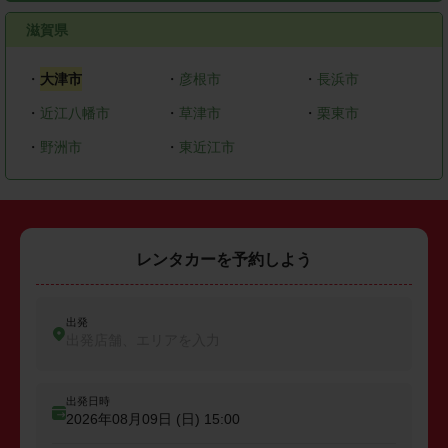
滋賀県
・
大津市
・
彦根市
・
長浜市
・
近江八幡市
・
草津市
・
栗東市
・
野洲市
・
東近江市
レンタカーを予約しよう
出発
出発店舗、エリアを入力
出発日時
2026年08月09日 (日)
15:00