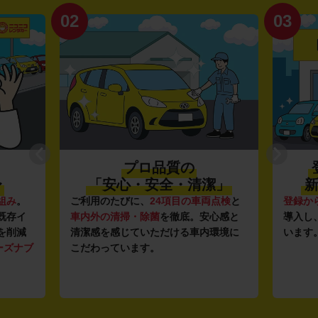
02
03
プロ品質の
〜
「安心・安全・清潔」
新
組み
。
ご利用のたびに、
24項目の車両点検
と
登録か
既存イ
車内外の清掃・除菌
を徹底。安心感と
導入し
を削減
清潔感を感じていただける車内環境に
います
ーズナブ
こだわっています。