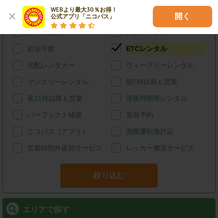
WEBより最大30％お得！

ハイブリッド
禁煙
開く
公式アプリ「ニコパス」
カード決済
スタッドレス
給油可能
ETCレンタル
宅配レンタカー
ウィークリーレンタル
マンスリーレンタル
朝7時以前も営業
夜21時以降も営業
深夜時間帯レンタル
パーフェクト補償
直前予約
ニコパス（アプリ）
国際運転免許証
営業時間外返却サービス
レッカー搬送サービス
絞り込む
エリアで探す