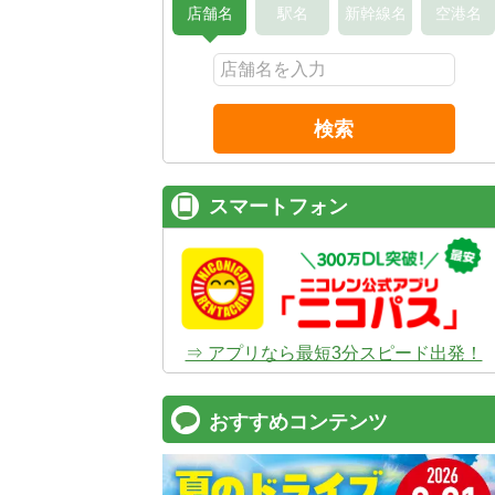
店舗名
駅名
新幹線名
空港名
検索
スマートフォン
⇒ アプリなら最短3分スピード出発！
おすすめコンテンツ