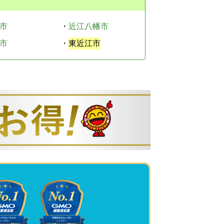
市
・
近江八幡市
市
・
東近江市