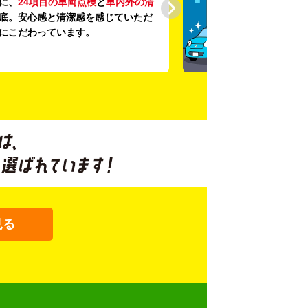
に、
24項目の車両点検
と
車内外の清
底。安心感と清潔感を感じていただ
にこだわっています。
見る