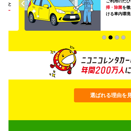
ご利用のたび
ること
掃・除菌
を徹
う
リー
ける車内環境
選ばれる理由を