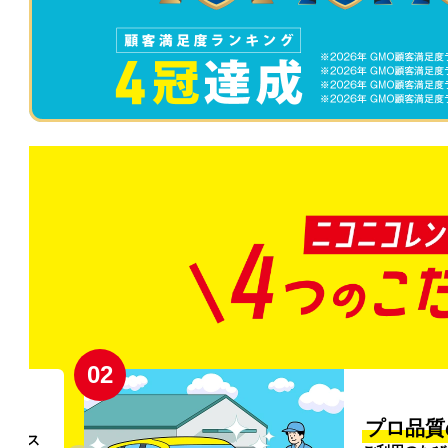
02
円〜
プロ品質
リンス