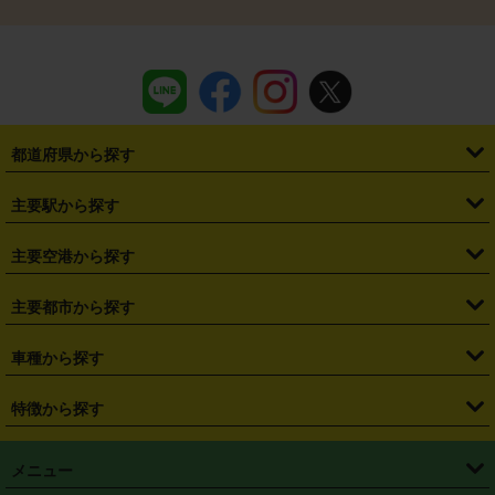
都道府県から探す
・
北海道
・
青森県
・
岩手県
・
宮城県
・
秋田県
・
山形県
主要駅から探す
・
福島県
・
東京都
・
神奈川県
・
埼玉県
・
千葉県
・
茨城県
・
札幌駅
・
仙台駅
・
新宿駅
・
池袋駅
・
渋谷駅
・
東京駅
主要空港から探す
・
栃木県
・
群馬県
・
山梨県
・
愛知県
・
静岡県
・
岐阜県
・
横浜駅
・
川崎駅
・
大宮駅
・
西船橋駅
・
柏駅
・
名古屋駅
・
新千歳空港
・
仙台空港
主要都市から探す
・
長野県
・
新潟県
・
富山県
・
石川県
・
福井県
・
大阪府
・
大阪駅
・
難波駅
・
三宮駅
・
京都駅
・
広島駅
・
博多駅
・
成田空港
・
羽田空港
・
兵庫県
・
京都府
・
滋賀県
・
和歌山県
・
奈良県
・
三重県
・
札幌市
・
仙台市
車種から探す
・
熊本駅
・
那覇空港駅
・
中部国際空港セントレア
・
関西国際空港
・
鳥取県
・
島根県
・
岡山県
・
広島県
・
山口県
・
徳島県
・
千葉市
・
さいたま市
・
軽自動車
・
コンパクトカー
・
ステーションワゴン・セダン
特徴から探す
・
大阪国際空港（伊丹空港）
・
神戸空港
・
香川県
・
愛媛県
・
高知県
・
福岡県
・
佐賀県
・
長崎県
・
横浜市
・
川崎市
・
ミニバン・ワンボックス
・
高級ミニバン・ワンボックス
・
SUV
・
岡山空港
・
徳島空港
・
ハイブリッド
・
宅配レンタカー
・
ETCカードレンタル
・
熊本県
・
大分県
・
宮崎県
・
鹿児島県
・
沖縄県
・
相模原市
・
新潟市
メニュー
・
軽トラック・商用バン
・
福岡空港
・
鹿児島空港
・
長期レンタル
・
深夜時間帯レンタル
・
免責補償プラス