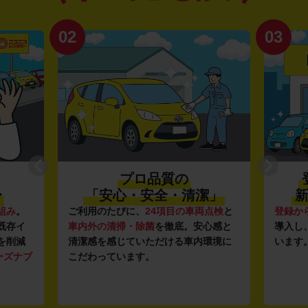
02
03
プロ品質の
〜
「安心・安全・清潔」
新
組み
。
ご利用のたびに、
24項目の車両点検
と
登録か
既存イ
車内外の清掃・除菌
を徹底。安心感と
導入し
を削減
清潔感を感じていただける車内環境に
います
ーズナブ
こだわっています。