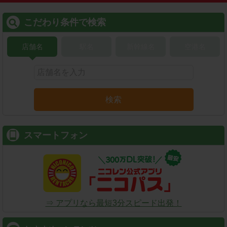
こだわり条件で検索
店舗名
駅名
新幹線名
空港名
検索
スマートフォン
⇒ アプリなら最短3分スピード出発！