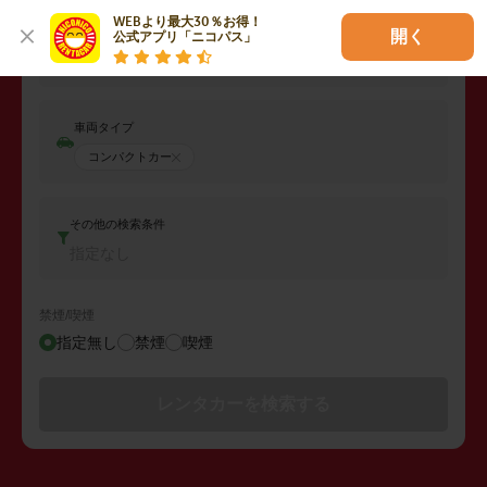
WEBより最大30％お得！

開く
公式アプリ「ニコパス」
返却日時
2026年08月07日 (金)
22:00
車両タイプ
コンパクトカー
その他の検索条件
指定なし
禁煙/喫煙
指定無し
禁煙
喫煙
レンタカーを検索する