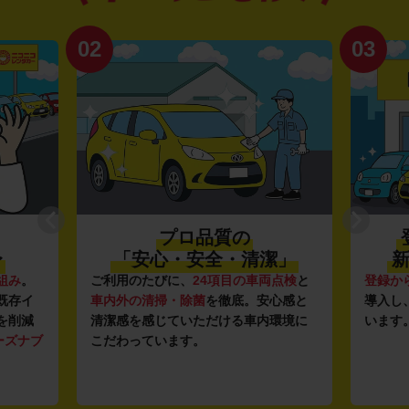
02
03
プロ品質の
〜
「安心・安全・清潔」
新
組み
。
ご利用のたびに、
24項目の車両点検
と
登録か
既存イ
車内外の清掃・除菌
を徹底。安心感と
導入し
を削減
清潔感を感じていただける車内環境に
います
ーズナブ
こだわっています。