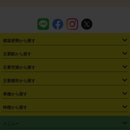
都道府県から探す
・
北海道
・
青森県
・
岩手県
・
宮城県
・
秋田県
・
山形県
主要駅から探す
・
福島県
・
東京都
・
神奈川県
・
埼玉県
・
千葉県
・
茨城県
・
札幌駅
・
仙台駅
・
新宿駅
・
池袋駅
・
渋谷駅
・
東京駅
主要空港から探す
・
栃木県
・
群馬県
・
山梨県
・
愛知県
・
静岡県
・
岐阜県
・
横浜駅
・
川崎駅
・
大宮駅
・
西船橋駅
・
柏駅
・
名古屋駅
・
新千歳空港
・
仙台空港
主要都市から探す
・
長野県
・
新潟県
・
富山県
・
石川県
・
福井県
・
大阪府
・
大阪駅
・
難波駅
・
三宮駅
・
京都駅
・
広島駅
・
博多駅
・
成田空港
・
羽田空港
・
兵庫県
・
京都府
・
滋賀県
・
和歌山県
・
奈良県
・
三重県
・
札幌市
・
仙台市
車種から探す
・
熊本駅
・
那覇空港駅
・
中部国際空港セントレア
・
関西国際空港
・
鳥取県
・
島根県
・
岡山県
・
広島県
・
山口県
・
徳島県
・
千葉市
・
さいたま市
・
軽自動車
・
コンパクトカー
・
ステーションワゴン・セダン
特徴から探す
・
大阪国際空港（伊丹空港）
・
神戸空港
・
香川県
・
愛媛県
・
高知県
・
福岡県
・
佐賀県
・
長崎県
・
横浜市
・
川崎市
・
ミニバン・ワンボックス
・
高級ミニバン・ワンボックス
・
SUV
・
岡山空港
・
徳島空港
・
ハイブリッド
・
宅配レンタカー
・
ETCカードレンタル
・
熊本県
・
大分県
・
宮崎県
・
鹿児島県
・
沖縄県
・
相模原市
・
新潟市
メニュー
・
軽トラック・商用バン
・
福岡空港
・
鹿児島空港
・
長期レンタル
・
深夜時間帯レンタル
・
免責補償プラス