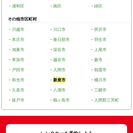
・
浦和区
・
南区
・
緑区
その他市区町村
・
川越市
・
川口市
・
所沢市
・
本庄市
・
春日部市
・
羽生市
・
鴻巣市
・
深谷市
・
上尾市
・
草加市
・
越谷市
・
蕨市
・
戸田市
・
入間市
・
朝霞市
・
和光市
・
新座市
・
桶川市
・
久喜市
・
八潮市
・
三郷市
・
坂戸市
・
鶴ヶ島市
・
入間郡三芳町