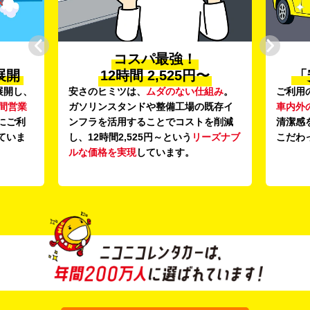
スパ最強！
プロ品質の
 2,525円〜
「安心・安全・清潔」
、
ムダのない仕組み
。
ご利用のたびに、
24項目の車両点検
と
ドや整備工場の既存イ
車内外の清掃・除菌
を徹底。安心感と
ることでコストを削減
清潔感を感じていただける車内環境に
25円～という
リーズナブ
こだわっています。
しています。