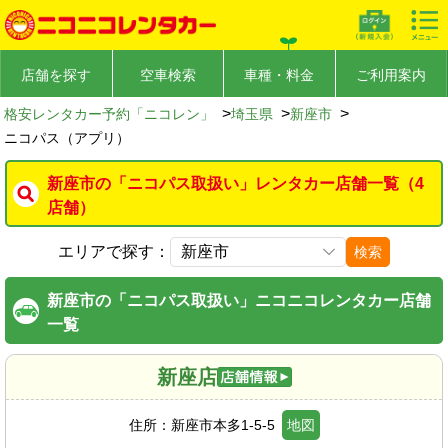
店舗を探す
空車検索
車種・料金
ご利用案内
>
>
>
格安レンタカー予約「ニコレン」
埼玉県
新座市
ニコパス（アプリ）
新座市の「ニコパス取扱い」レンタカー店舗一覧（4
店舗）
エリアで探す：
検索
新座市の「ニコパス取扱い」ニコニコレンタカー店舗
一覧
新座店
住所：
新座市本多1-5-5
地図