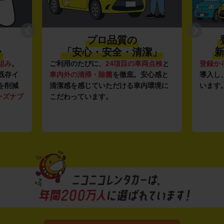
プロ品質の
〜
「安心・安全・清潔」
新
組み
。
ご利用のたびに、
24項目の車両点検
と
登録か
既存イ
車内外の清掃・除菌
を徹底。安心感と
導入し
を削減
清潔感を感じていただける車内環境に
います
ーズナブ
こだわっています。