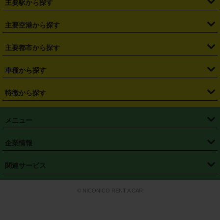
主要駅から探す
・
福島県
・
東京都
・
神奈川県
・
埼玉県
・
千葉県
・
茨城県
・
札幌駅
・
仙台駅
・
新宿駅
・
池袋駅
・
渋谷駅
・
東京駅
主要空港から探す
・
栃木県
・
群馬県
・
山梨県
・
愛知県
・
静岡県
・
岐阜県
・
横浜駅
・
川崎駅
・
大宮駅
・
西船橋駅
・
柏駅
・
名古屋駅
・
新千歳空港
・
仙台空港
主要都市から探す
・
長野県
・
新潟県
・
富山県
・
石川県
・
福井県
・
大阪府
・
大阪駅
・
難波駅
・
三宮駅
・
京都駅
・
広島駅
・
博多駅
・
成田空港
・
羽田空港
・
兵庫県
・
京都府
・
滋賀県
・
和歌山県
・
奈良県
・
三重県
・
札幌市
・
仙台市
車種から探す
・
熊本駅
・
那覇空港駅
・
中部国際空港セントレア
・
関西国際空港
・
鳥取県
・
島根県
・
岡山県
・
広島県
・
山口県
・
徳島県
・
千葉市
・
さいたま市
・
軽自動車
・
コンパクトカー
・
ステーションワゴン・セダン
特徴から探す
・
大阪国際空港（伊丹空港）
・
神戸空港
・
香川県
・
愛媛県
・
高知県
・
福岡県
・
佐賀県
・
長崎県
・
横浜市
・
川崎市
・
ミニバン・ワンボックス
・
高級ミニバン・ワンボックス
・
SUV
・
岡山空港
・
徳島空港
・
ハイブリッド
・
宅配レンタカー
・
ETCカードレンタル
・
熊本県
・
大分県
・
宮崎県
・
鹿児島県
・
沖縄県
・
相模原市
・
新潟市
メニュー
・
軽トラック・商用バン
・
福岡空港
・
鹿児島空港
・
長期レンタル
・
深夜時間帯レンタル
・
免責補償プラス
・
静岡市
・
浜松市
・
・
トラック・バン
トップページ
・
はじめての方へ
・
ご利用案内
(タウンエースバン、ライトエースバン等)
企業情報
・
那覇空港
・
パーフェクト補償
・
スタッドレスタイヤ
・
直前予約
・
名古屋市
・
京都市
・
・
トラック・バン
ベストレート保証
・
予約から返却まで
・
・
店舗オリジナル
利用シーン別ガイ
(ハイエースバン・キャラバン等)
・
・
ニコパス(アプリ)
会社概要
・
ニュース
・
国際運転免許証
・
フランチャイズ募集
・
営業時間外返却サービス
・
個人情報保護
関連サービス
・
大阪市
・
堺市
ド
・
・
レッカー搬送サービス
カスタマーハラスメントに対する基本方針
・
神戸市
・
岡山市
・
・
車種・料金
カーリースなら「定額ニコノリパック」
・
店舗を探す
・
キャンペーン
© NICONICO RENT A CAR
・
特定商取引法に基づく表記
・
旅行業約款
・
広島市
・
北九州市
・
・
会員特典
超短期カーリースの「ニコリース」
・
選ばれる理由
・
安心・安全への取
り組み
・
福岡市
・
熊本市