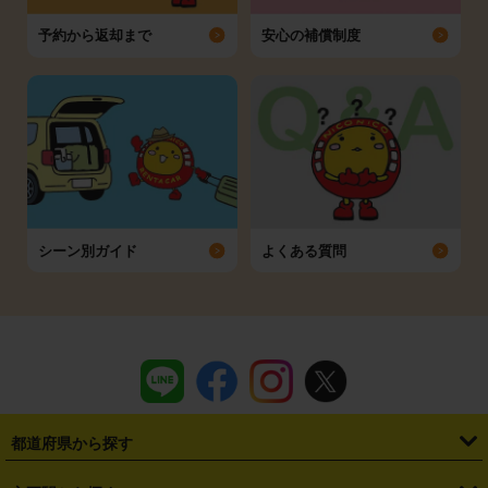
予約から返却まで
安心の補償制度
シーン別ガイド
よくある質問
都道府県から探す
・
北海道
・
青森県
・
岩手県
・
宮城県
・
秋田県
・
山形県