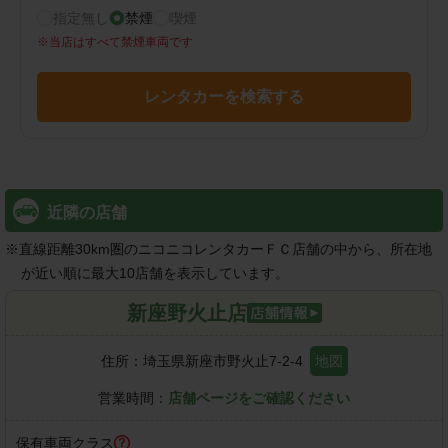
指定無し
禁煙
喫煙
※
当店はすべて禁煙車両です
レンタカーを検索する
近隣の店舗
※
直線距離30km圏のニコニコレンタカーＦＣ店舗の中から、所在地
が近い順に最大10店舗を表示しています。
新座野火止店
住所：
埼玉県新座市野火止7-2-4
地図
営業時間：
店舗ページをご確認ください
保有車両クラス