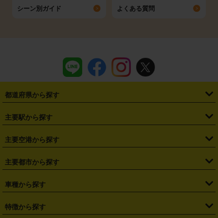
シーン別ガイド
よくある質問
都道府県から探す
・
北海道
・
青森県
・
岩手県
・
宮城県
・
秋田県
・
山形県
主要駅から探す
・
福島県
・
東京都
・
神奈川県
・
埼玉県
・
千葉県
・
茨城県
・
札幌駅
・
仙台駅
・
新宿駅
・
池袋駅
・
渋谷駅
・
東京駅
主要空港から探す
・
栃木県
・
群馬県
・
山梨県
・
愛知県
・
静岡県
・
岐阜県
・
横浜駅
・
川崎駅
・
大宮駅
・
西船橋駅
・
柏駅
・
名古屋駅
・
新千歳空港
・
仙台空港
主要都市から探す
・
長野県
・
新潟県
・
富山県
・
石川県
・
福井県
・
大阪府
・
大阪駅
・
難波駅
・
三宮駅
・
京都駅
・
広島駅
・
博多駅
・
成田空港
・
羽田空港
・
兵庫県
・
京都府
・
滋賀県
・
和歌山県
・
奈良県
・
三重県
・
札幌市
・
仙台市
車種から探す
・
熊本駅
・
那覇空港駅
・
中部国際空港セントレア
・
関西国際空港
・
鳥取県
・
島根県
・
岡山県
・
広島県
・
山口県
・
徳島県
・
千葉市
・
さいたま市
・
軽自動車
・
コンパクトカー
・
ステーションワゴン・セダン
特徴から探す
・
大阪国際空港（伊丹空港）
・
神戸空港
・
香川県
・
愛媛県
・
高知県
・
福岡県
・
佐賀県
・
長崎県
・
横浜市
・
川崎市