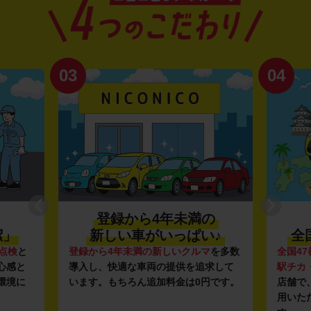
03
04
登録から4年未満の
潔」
新しい車がいっぱい♪
全
点検
と
登録から4年未満の新しいクルマ
を多数
全国47
心感と
導入し、快適な車両の提供を追求して
駅チカ
環境に
います。もちろん追加料金は0円です。
店舗で
用いた