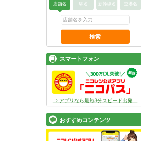
店舗名
駅名
新幹線名
空港名
検索
スマートフォン
⇒ アプリなら最短3分スピード出発！
おすすめコンテンツ