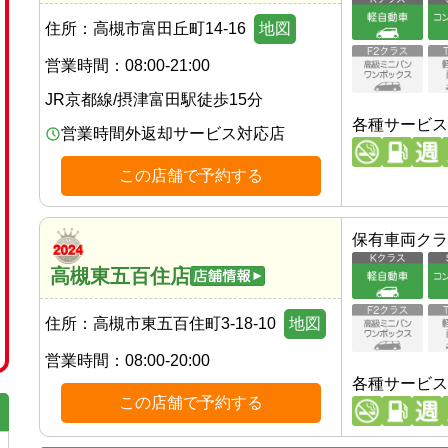
住所：
高槻市富田丘町14-16
地図
営業時間：
08:00-21:00
JR京都線
/
摂津富田駅
徒歩
15
分
各種サービス
営業時間外返却サービス対応店
この店舗で予約する
保有車両クラ
高槻東五百住店
住所：
高槻市東五百住町3-18-10
地図
営業時間：
08:00-20:00
各種サービス
この店舗で予約する