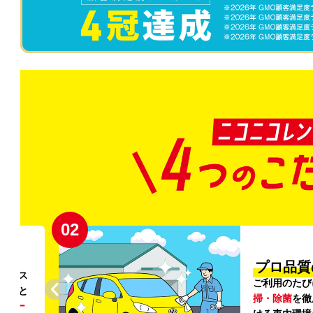
02
円〜
プロ品質
リンス
ご利用のたび
ること
掃・除菌
を徹
う
リー