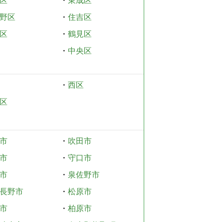
区
・
東成区
野区
・
住吉区
区
・
鶴見区
・
中央区
・
西区
区
市
・
吹田市
市
・
守口市
市
・
泉佐野市
長野市
・
松原市
市
・
柏原市