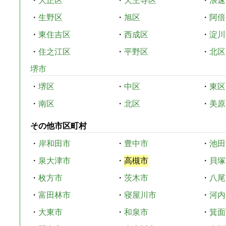
・
大正区
・
天王寺区
・
浪速
・
生野区
・
旭区
・
阿倍
・
東住吉区
・
西成区
・
淀川
・
住之江区
・
平野区
・
北区
堺市
・
堺区
・
中区
・
東区
・
南区
・
北区
・
美原
その他市区町村
・
岸和田市
・
豊中市
・
池田
・
泉大津市
・
高槻市
・
貝塚
・
枚方市
・
茨木市
・
八尾
・
富田林市
・
寝屋川市
・
河内
・
大東市
・
和泉市
・
箕面