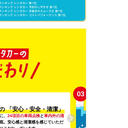
03
の
「安心・安全・清潔」
に、
24項目の車両点検
と
車内外の清
底。安心感と清潔感を感じていただ