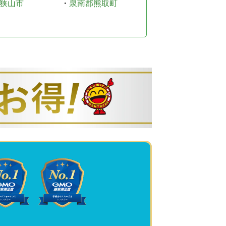
狭山市
・
泉南郡熊取町