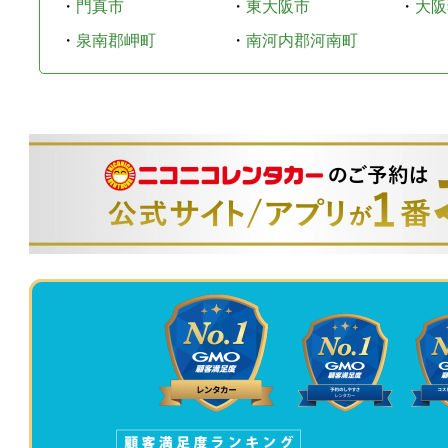
・
門真市
・
東大阪市
・
大阪
・
泉南郡岬町
・
南河内郡河南町