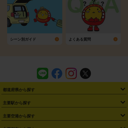
シーン別ガイド
よくある質問
都道府県から探す
・
北海道
・
青森県
・
岩手県
・
宮城県
・
秋田県
・
山形県
主要駅から探す
・
福島県
・
東京都
・
神奈川県
・
埼玉県
・
千葉県
・
茨城県
・
札幌駅
・
仙台駅
・
新宿駅
・
池袋駅
・
渋谷駅
・
東京駅
主要空港から探す
・
栃木県
・
群馬県
・
山梨県
・
愛知県
・
静岡県
・
岐阜県
・
横浜駅
・
川崎駅
・
大宮駅
・
西船橋駅
・
柏駅
・
名古屋駅
・
新千歳空港
・
仙台空港