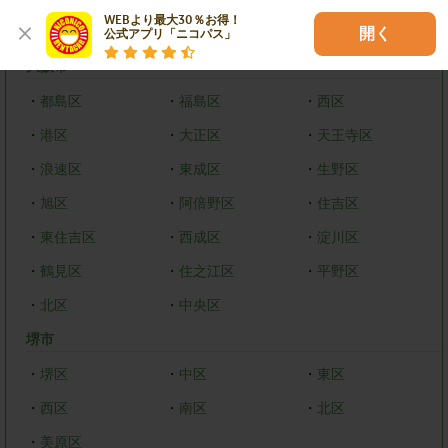
WEBより最大30％お得！

大阪府
開く
公式アプリ「ニコパス」
大阪市
・
都島区
・
福島区
・
西区
・
港区
・
大正区
・
天王寺区
・
浪速区
・
東成区
・
生野区
・
旭区
・
阿倍野区
・
住吉区
・
東住吉区
・
西成区
・
淀川区
・
鶴見区
・
住之江区
・
平野区
・
北区
・
中央区
堺市
・
堺区
・
中区
・
東区
・
西区
・
南区
・
北区
・
美原区