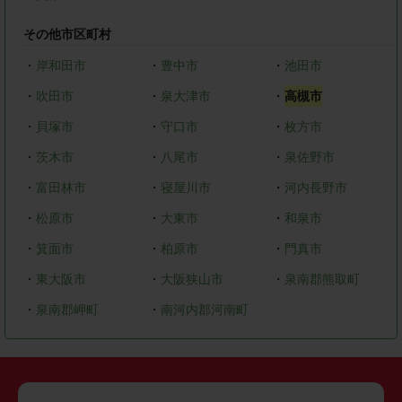
その他市区町村
・
岸和田市
・
豊中市
・
池田市
・
吹田市
・
泉大津市
・
高槻市
・
貝塚市
・
守口市
・
枚方市
・
茨木市
・
八尾市
・
泉佐野市
・
富田林市
・
寝屋川市
・
河内長野市
・
松原市
・
大東市
・
和泉市
・
箕面市
・
柏原市
・
門真市
・
東大阪市
・
大阪狭山市
・
泉南郡熊取町
・
泉南郡岬町
・
南河内郡河南町