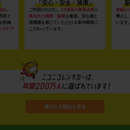
〜
「安心・安全・清潔」
新
組み
。
ご利用のたびに、
24項目の車両点検
と
登録か
既存イ
車内外の清掃・除菌
を徹底。安心感と
導入し
を削減
清潔感を感じていただける車内環境に
います
ーズナブ
こだわっています。
選ばれる理由を見る