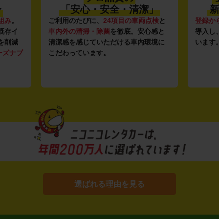
〜
「安心・安全・清潔」
新
組み
。
ご利用のたびに、
24項目の車両点検
と
登録か
既存イ
車内外の清掃・除菌
を徹底。安心感と
導入し
を削減
清潔感を感じていただける車内環境に
います
ーズナブ
こだわっています。
選ばれる理由を見る