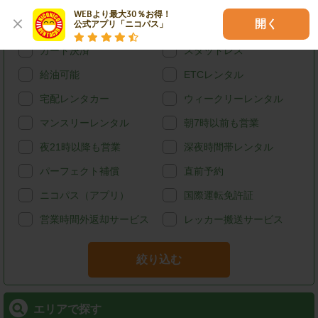
特徴で探す
WEBより最大30％お得！

開く
公式アプリ「ニコパス」
ハイブリッド
禁煙
カード決済
スタッドレス
給油可能
ETCレンタル
宅配レンタカー
ウィークリーレンタル
マンスリーレンタル
朝7時以前も営業
夜21時以降も営業
深夜時間帯レンタル
パーフェクト補償
直前予約
ニコパス（アプリ）
国際運転免許証
営業時間外返却サービス
レッカー搬送サービス
絞り込む
エリアで探す