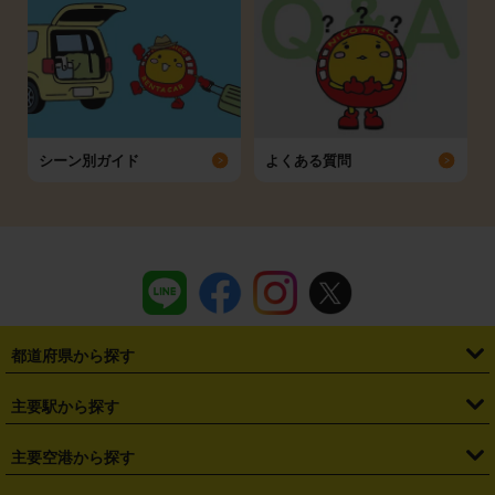
シーン別ガイド
よくある質問
都道府県から探す
・
北海道
・
青森県
・
岩手県
・
宮城県
・
秋田県
・
山形県
主要駅から探す
・
福島県
・
東京都
・
神奈川県
・
埼玉県
・
千葉県
・
茨城県
・
札幌駅
・
仙台駅
・
新宿駅
・
池袋駅
・
渋谷駅
・
東京駅
主要空港から探す
・
栃木県
・
群馬県
・
山梨県
・
愛知県
・
静岡県
・
岐阜県
・
横浜駅
・
川崎駅
・
大宮駅
・
西船橋駅
・
柏駅
・
名古屋駅