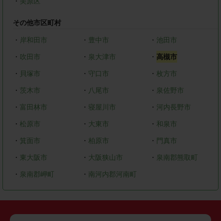
・
美原区
その他市区町村
・
岸和田市
・
豊中市
・
池田市
・
吹田市
・
泉大津市
・
高槻市
・
貝塚市
・
守口市
・
枚方市
・
茨木市
・
八尾市
・
泉佐野市
・
富田林市
・
寝屋川市
・
河内長野市
・
松原市
・
大東市
・
和泉市
・
箕面市
・
柏原市
・
門真市
・
東大阪市
・
大阪狭山市
・
泉南郡熊取町
・
泉南郡岬町
・
南河内郡河南町