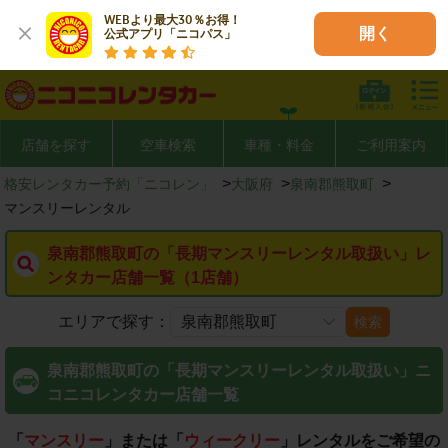
WEBより最大30％お得！

開く
公式アプリ「ニコパス」
店舗を探す
空車検索
車種・料金
ご利用案内
>
>
>
格安レンタカー予約「ニコレン」
大阪府
泉南郡熊取町
マンスリーレンタル
泉南郡熊取町の「長期マンスリーレンタル取扱い」レ
ンタカー店舗一覧（1店舗）
エリアで探す：
検索
泉南郡熊取町の「長期マンスリーレンタル取扱い」ニ
コニコレンタカー店舗一覧
「
マンスリー
」または「
ウィークリー
」レンタルをご希望の