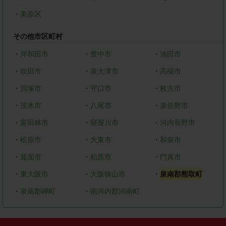
・
美原区
その他市区町村
・
岸和田市
・
豊中市
・
池田市
・
吹田市
・
泉大津市
・
高槻市
・
貝塚市
・
守口市
・
枚方市
・
茨木市
・
八尾市
・
泉佐野市
・
富田林市
・
寝屋川市
・
河内長野市
・
松原市
・
大東市
・
和泉市
・
箕面市
・
柏原市
・
門真市
・
東大阪市
・
大阪狭山市
・
泉南郡熊取町
・
泉南郡岬町
・
南河内郡河南町