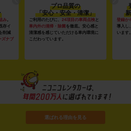
プロ品質の
〜
「安心・安全・清潔」
新
組み
。
ご利用のたびに、
24項目の車両点検
と
登録か
既存イ
車内外の清掃・除菌
を徹底。安心感と
導入し
を削減
清潔感を感じていただける車内環境に
います
ーズナブ
こだわっています。
選ばれる理由を見る