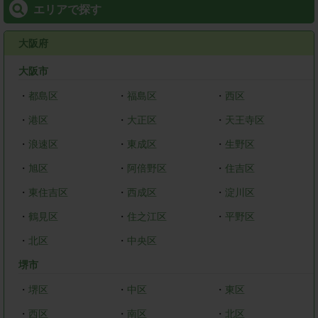
エリアで探す
大阪府
大阪市
・
都島区
・
福島区
・
西区
・
港区
・
大正区
・
天王寺区
・
浪速区
・
東成区
・
生野区
・
旭区
・
阿倍野区
・
住吉区
・
東住吉区
・
西成区
・
淀川区
・
鶴見区
・
住之江区
・
平野区
・
北区
・
中央区
堺市
・
堺区
・
中区
・
東区
・
西区
・
南区
・
北区