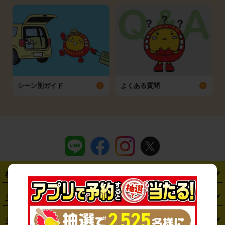
シーン別ガイド
よくある質問
都道府県から探す
・
北海道
・
青森県
・
岩手県
・
宮城県
・
秋田県
・
山形県
主要駅から探す
・
福島県
・
東京都
・
神奈川県
・
埼玉県
・
千葉県
・
茨城県
・
札幌駅
・
仙台駅
・
新宿駅
・
池袋駅
・
渋谷駅
・
東京駅
主要空港から探す