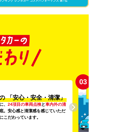
03
の
「安心・安全・清潔」
に、
24項目の車両点検
と
車内外の清
底。安心感と清潔感を感じていただ
にこだわっています。