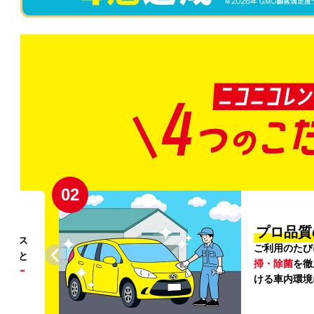
02
円〜
プロ品質
リンス
ご利用のたび
ること
掃・除菌
を徹
う
リー
ける車内環境