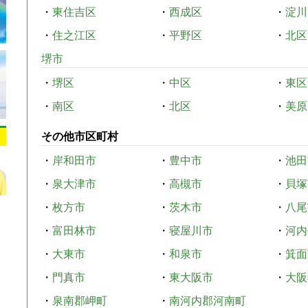
・
東住吉区
・
西成区
・
淀川
・
住之江区
・
平野区
・
北区
堺市
・
堺区
・
中区
・
東区
・
南区
・
北区
・
美原
その他市区町村
・
岸和田市
・
豊中市
・
池田
・
泉大津市
・
高槻市
・
貝塚
・
枚方市
・
茨木市
・
八尾
・
富田林市
・
寝屋川市
・
河内
・
大東市
・
和泉市
・
箕面
・
門真市
・
東大阪市
・
大阪
・
泉南郡岬町
・
南河内郡河南町