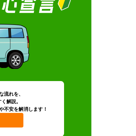
な流れを、
すく解説。
や不安を解消します！