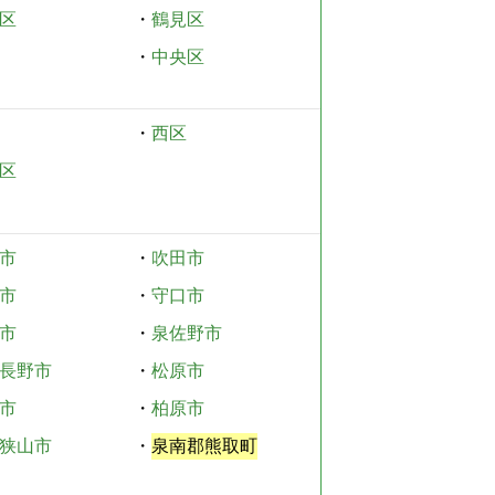
区
・
鶴見区
・
中央区
・
西区
区
市
・
吹田市
市
・
守口市
市
・
泉佐野市
長野市
・
松原市
市
・
柏原市
狭山市
・
泉南郡熊取町