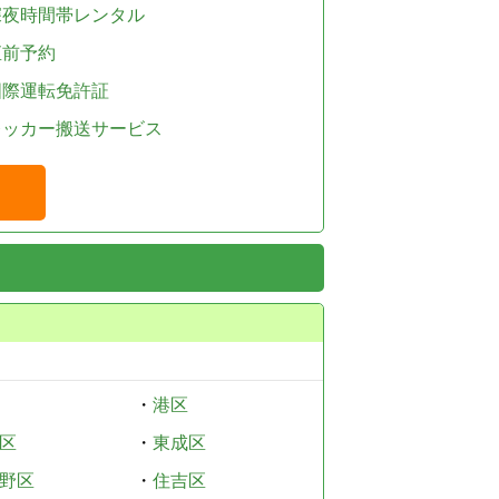
深夜時間帯レンタル
直前予約
国際運転免許証
レッカー搬送サービス
・
港区
区
・
東成区
野区
・
住吉区