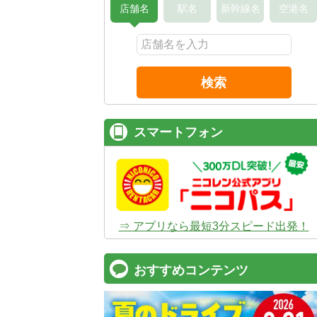
店舗名
駅名
新幹線名
空港名
検索
スマートフォン
⇒ アプリなら最短3分スピード出発！
おすすめコンテンツ