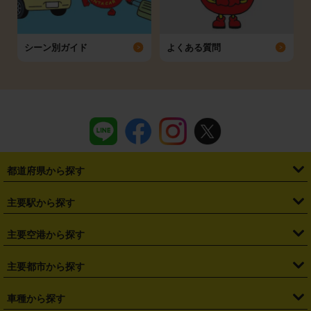
シーン別ガイド
よくある質問
都道府県から探す
・
北海道
・
青森県
・
岩手県
・
宮城県
・
秋田県
・
山形県
主要駅から探す
・
福島県
・
東京都
・
神奈川県
・
埼玉県
・
千葉県
・
茨城県
・
札幌駅
・
仙台駅
・
新宿駅
・
池袋駅
・
渋谷駅
・
東京駅
主要空港から探す
・
栃木県
・
群馬県
・
山梨県
・
愛知県
・
静岡県
・
岐阜県
・
横浜駅
・
川崎駅
・
大宮駅
・
西船橋駅
・
柏駅
・
名古屋駅
・
新千歳空港
・
仙台空港
主要都市から探す
・
長野県
・
新潟県
・
富山県
・
石川県
・
福井県
・
大阪府
・
大阪駅
・
難波駅
・
三宮駅
・
京都駅
・
広島駅
・
博多駅
・
成田空港
・
羽田空港
・
兵庫県
・
京都府
・
滋賀県
・
和歌山県
・
奈良県
・
三重県
・
札幌市
・
仙台市
車種から探す
・
熊本駅
・
那覇空港駅
・
中部国際空港セントレア
・
関西国際空港