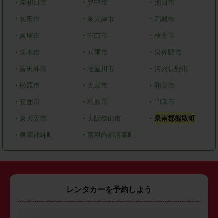
・
岸和田市
・
豊中市
・
池田市
・
吹田市
・
泉大津市
・
高槻市
・
貝塚市
・
守口市
・
枚方市
・
茨木市
・
八尾市
・
泉佐野市
・
富田林市
・
寝屋川市
・
河内長野市
・
松原市
・
大東市
・
和泉市
・
箕面市
・
柏原市
・
門真市
・
東大阪市
・
大阪狭山市
・
泉南郡熊取町
・
泉南郡岬町
・
南河内郡河南町
レンタカーを予約しよう