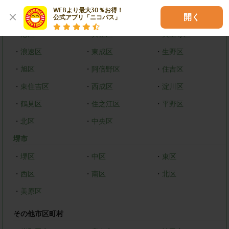
WEBより最大30％お得！

・
都島区
・
福島区
・
西区
開く
公式アプリ「ニコパス」
・
港区
・
大正区
・
天王寺区
・
浪速区
・
東成区
・
生野区
・
旭区
・
阿倍野区
・
住吉区
・
東住吉区
・
西成区
・
淀川区
・
鶴見区
・
住之江区
・
平野区
・
北区
・
中央区
堺市
・
堺区
・
中区
・
東区
・
西区
・
南区
・
北区
・
美原区
その他市区町村