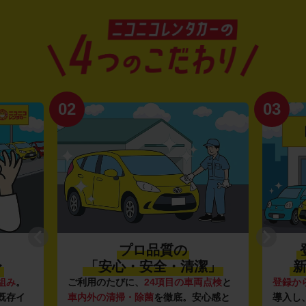
02
03
プロ品質の
〜
「安心・安全・清潔」
新
組み
。
ご利用のたびに、
24項目の車両点検
と
登録か
既存イ
車内外の清掃・除菌
を徹底。安心感と
導入し