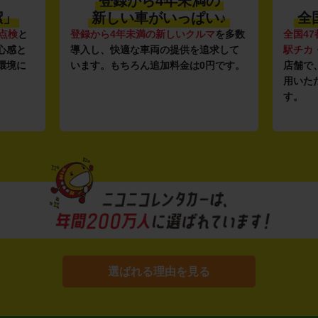
登録から4年未満の
潔」
新しい車がいっぱい♪
全
点検
と
登録から4年未満の新しいクルマ
を多数
全国47
心感と
導入し、快適な車両の提供を追求して
駅チカ
環境に
います。もちろん追加料金は0円です。
店舗で
用いた
す。
選ばれる理由を見る