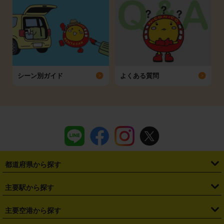
シーン別ガイド
よくある質問
都道府県から探す
・
北海道
・
青森県
・
岩手県
・
宮城県
・
秋田県
・
山形県
主要駅から探す
・
福島県
・
東京都
・
神奈川県
・
埼玉県
・
千葉県
・
茨城県
・
札幌駅
・
仙台駅
・
新宿駅
・
池袋駅
・
渋谷駅
・
東京駅
主要空港から探す
・
栃木県
・
群馬県
・
山梨県
・
愛知県
・
静岡県
・
岐阜県
・
横浜駅
・
川崎駅
・
大宮駅
・
西船橋駅
・
柏駅
・
名古屋駅