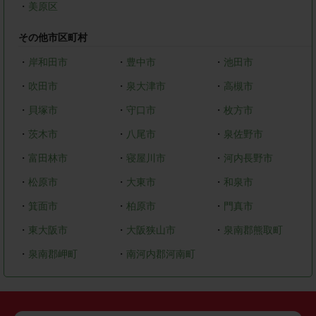
・
美原区
その他市区町村
・
岸和田市
・
豊中市
・
池田市
・
吹田市
・
泉大津市
・
高槻市
・
貝塚市
・
守口市
・
枚方市
・
茨木市
・
八尾市
・
泉佐野市
・
富田林市
・
寝屋川市
・
河内長野市
・
松原市
・
大東市
・
和泉市
・
箕面市
・
柏原市
・
門真市
・
東大阪市
・
大阪狭山市
・
泉南郡熊取町
・
泉南郡岬町
・
南河内郡河南町