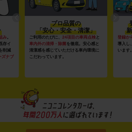
プロ品質の
〜
「安心・安全・清潔」
新
組み
。
ご利用のたびに、
24項目の車両点検
と
登録か
既存イ
車内外の清掃・除菌
を徹底。安心感と
導入し
を削減
清潔感を感じていただける車内環境に
います
ーズナブ
こだわっています。