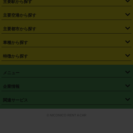
主要駅から探す
・
福島県
・
東京都
・
神奈川県
・
埼玉県
・
千葉県
・
茨城県
・
札幌駅
・
仙台駅
・
新宿駅
・
池袋駅
・
渋谷駅
・
東京駅
主要空港から探す
・
栃木県
・
群馬県
・
山梨県
・
愛知県
・
静岡県
・
岐阜県
・
横浜駅
・
川崎駅
・
大宮駅
・
西船橋駅
・
柏駅
・
名古屋駅
・
新千歳空港
・
仙台空港
主要都市から探す
・
長野県
・
新潟県
・
富山県
・
石川県
・
福井県
・
大阪府
・
大阪駅
・
難波駅
・
三宮駅
・
京都駅
・
広島駅
・
博多駅
・
成田空港
・
羽田空港
・
兵庫県
・
京都府
・
滋賀県
・
和歌山県
・
奈良県
・
三重県
・
札幌市
・
仙台市
車種から探す
・
熊本駅
・
那覇空港駅
・
中部国際空港セントレア
・
関西国際空港
・
鳥取県
・
島根県
・
岡山県
・
広島県
・
山口県
・
徳島県
・
千葉市
・
さいたま市
・
軽自動車
・
コンパクトカー
・
ステーションワゴン・セダン
特徴から探す
・
大阪国際空港（伊丹空港）
・
神戸空港
・
香川県
・
愛媛県
・
高知県
・
福岡県
・
佐賀県
・
長崎県
・
横浜市
・
川崎市
・
ミニバン・ワンボックス
・
高級ミニバン・ワンボックス
・
SUV
・
岡山空港
・
徳島空港
・
ハイブリッド
・
宅配レンタカー
・
ETCカードレンタル
・
熊本県
・
大分県
・
宮崎県
・
鹿児島県
・
沖縄県
・
相模原市
・
新潟市
メニュー
・
軽トラック・商用バン
・
福岡空港
・
鹿児島空港
・
長期レンタル
・
深夜時間帯レンタル
・
免責補償プラス
・
静岡市
・
浜松市
・
・
トラック・バン
トップページ
・
はじめての方へ
・
ご利用案内
(タウンエースバン、ライトエースバン等)
企業情報
・
那覇空港
・
パーフェクト補償
・
スタッドレスタイヤ
・
直前予約
・
名古屋市
・
京都市
・
・
トラック・バン
ベストレート保証
・
予約から返却まで
・
・
店舗オリジナル
利用シーン別ガイ
(ハイエースバン・キャラバン等)
・
・
ニコパス(アプリ)
会社概要
・
ニュース
・
国際運転免許証
・
フランチャイズ募集
・
営業時間外返却サービス
・
個人情報保護
関連サービス
・
大阪市
・
堺市
ド
・
・
レッカー搬送サービス
カスタマーハラスメントに対する基本方針
・
神戸市
・
岡山市
・
・
車種・料金
カーリースなら「定額ニコノリパック」
・
店舗を探す
・
キャンペーン
© NICONICO RENT A CAR
・
特定商取引法に基づく表記
・
旅行業約款
・
広島市
・
北九州市
・
・
会員特典
超短期カーリースの「ニコリース」
・
選ばれる理由
・
安心・安全への取
り組み
・
福岡市
・
熊本市