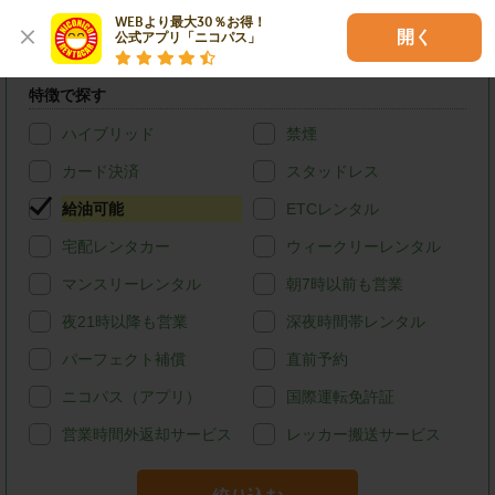
トラック・バン
WEBより最大30％お得！

(ハイエースバン・キャラバン等)
開く
公式アプリ「ニコパス」
店舗オリジナル
特徴で探す
ハイブリッド
禁煙
カード決済
スタッドレス
給油可能
ETCレンタル
宅配レンタカー
ウィークリーレンタル
マンスリーレンタル
朝7時以前も営業
夜21時以降も営業
深夜時間帯レンタル
パーフェクト補償
直前予約
ニコパス（アプリ）
国際運転免許証
営業時間外返却サービス
レッカー搬送サービス