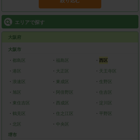
絞り込む
エリアで探す
大阪府
大阪市
・
都島区
・
福島区
・
西区
・
港区
・
大正区
・
天王寺区
・
浪速区
・
東成区
・
生野区
・
旭区
・
阿倍野区
・
住吉区
・
東住吉区
・
西成区
・
淀川区
・
鶴見区
・
住之江区
・
平野区
・
北区
・
中央区
堺市