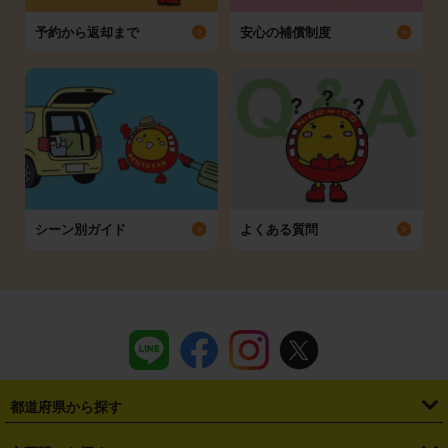
予約から返却まで
安心の補償制度
シーン別ガイド
よくある質問
都道府県から探す
・
北海道
・
青森県
・
岩手県
・
宮城県
・
秋田県
・
山形県