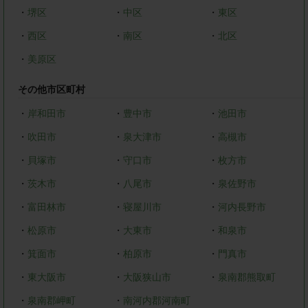
・
堺区
・
中区
・
東区
・
西区
・
南区
・
北区
・
美原区
その他市区町村
・
岸和田市
・
豊中市
・
池田市
・
吹田市
・
泉大津市
・
高槻市
・
貝塚市
・
守口市
・
枚方市
・
茨木市
・
八尾市
・
泉佐野市
・
富田林市
・
寝屋川市
・
河内長野市
・
松原市
・
大東市
・
和泉市
・
箕面市
・
柏原市
・
門真市
・
東大阪市
・
大阪狭山市
・
泉南郡熊取町
・
泉南郡岬町
・
南河内郡河南町