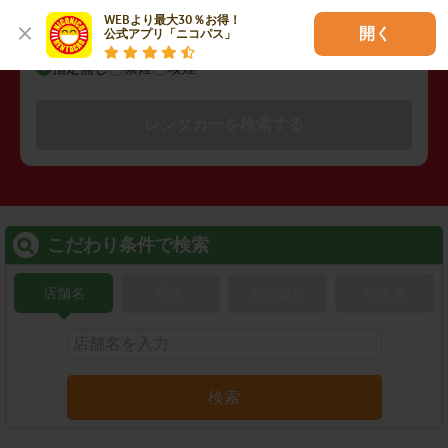
WEBより最大30％お得！

開く
公式アプリ「ニコパス」
禁煙/喫煙
指定無し
禁煙
喫煙
レンタカーを検索する
こだわり条件で検索
店舗名
駅名
新幹線名
空港名
検索