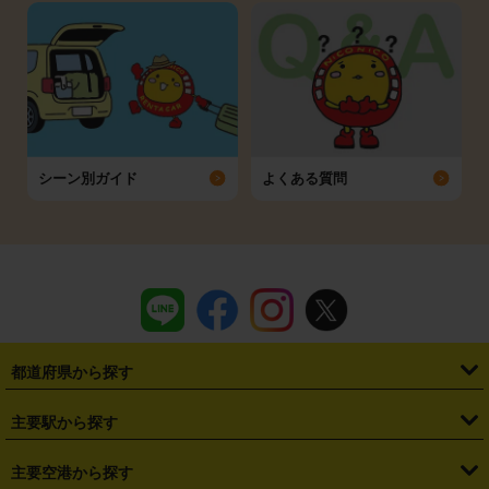
シーン別ガイド
よくある質問
都道府県から探す
・
北海道
・
青森県
・
岩手県
・
宮城県
・
秋田県
・
山形県
主要駅から探す
・
福島県
・
東京都
・
神奈川県
・
埼玉県
・
千葉県
・
茨城県
・
札幌駅
・
仙台駅
・
新宿駅
・
池袋駅
・
渋谷駅
・
東京駅
主要空港から探す
・
栃木県
・
群馬県
・
山梨県
・
愛知県
・
静岡県
・
岐阜県