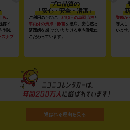
プロ品質の
〜
「安心・安全・清潔」
新
組み
。
ご利用のたびに、
24項目の車両点検
と
登録か
既存イ
車内外の清掃・除菌
を徹底。安心感と
導入し
を削減
清潔感を感じていただける車内環境に
います
ーズナブ
こだわっています。
選ばれる理由を見る