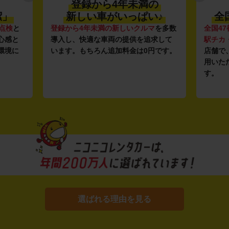
登録から4年未満の
潔」
新しい車がいっぱい♪
全
点検
と
登録から4年未満の新しいクルマ
を多数
全国47
心感と
導入し、快適な車両の提供を追求して
駅チカ
環境に
います。もちろん追加料金は0円です。
店舗で
用いた
す。
選ばれる理由を見る