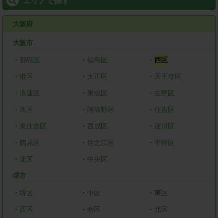
エリアで探す
大阪府
大阪市
・
都島区
・
福島区
・
西区
・
港区
・
大正区
・
天王寺区
・
浪速区
・
東成区
・
生野区
・
旭区
・
阿倍野区
・
住吉区
・
東住吉区
・
西成区
・
淀川区
・
鶴見区
・
住之江区
・
平野区
・
北区
・
中央区
堺市
・
堺区
・
中区
・
東区
・
西区
・
南区
・
北区