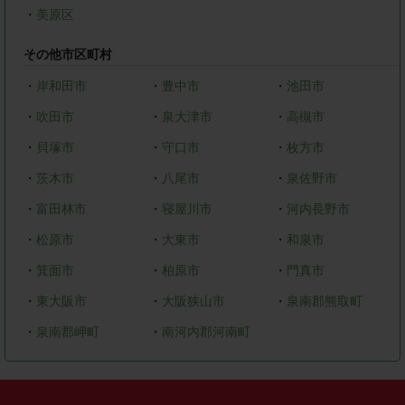
・
美原区
その他市区町村
・
岸和田市
・
豊中市
・
池田市
・
吹田市
・
泉大津市
・
高槻市
・
貝塚市
・
守口市
・
枚方市
・
茨木市
・
八尾市
・
泉佐野市
・
富田林市
・
寝屋川市
・
河内長野市
・
松原市
・
大東市
・
和泉市
・
箕面市
・
柏原市
・
門真市
・
東大阪市
・
大阪狭山市
・
泉南郡熊取町
・
泉南郡岬町
・
南河内郡河南町