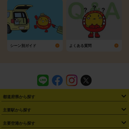
シーン別ガイド
よくある質問
都道府県から探す
・
北海道
・
青森県
・
岩手県
・
宮城県
・
秋田県
・
山形県
主要駅から探す
・
福島県
・
東京都
・
神奈川県
・
埼玉県
・
千葉県
・
茨城県
・
札幌駅
・
仙台駅
・
新宿駅
・
池袋駅
・
渋谷駅
・
東京駅
主要空港から探す
・
栃木県
・
群馬県
・
山梨県
・
愛知県
・
静岡県
・
岐阜県