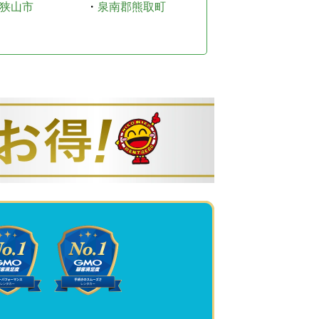
狭山市
・
泉南郡熊取町