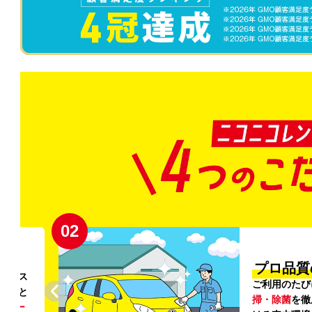
02
円〜
プロ品質
リンス
ご利用のたび
ること
掃・除菌
を徹
う
リー