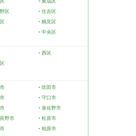
区
・
東成区
野区
・
住吉区
区
・
鶴見区
・
中央区
・
西区
区
市
・
吹田市
市
・
守口市
市
・
泉佐野市
長野市
・
松原市
市
・
柏原市