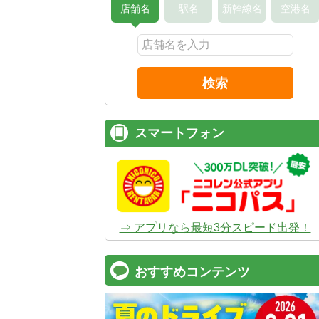
店舗名
駅名
新幹線名
空港名
検索
スマートフォン
⇒ アプリなら最短3分スピード出発！
おすすめコンテンツ