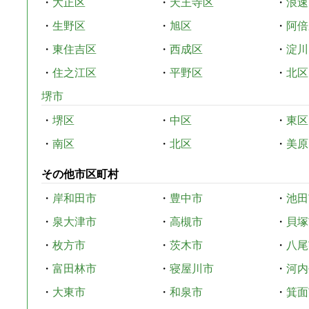
・
大正区
・
天王寺区
・
浪速
・
生野区
・
旭区
・
阿倍
・
東住吉区
・
西成区
・
淀川
・
住之江区
・
平野区
・
北区
堺市
・
堺区
・
中区
・
東区
・
南区
・
北区
・
美原
その他市区町村
・
岸和田市
・
豊中市
・
池田
・
泉大津市
・
高槻市
・
貝塚
・
枚方市
・
茨木市
・
八尾
・
富田林市
・
寝屋川市
・
河内
・
大東市
・
和泉市
・
箕面