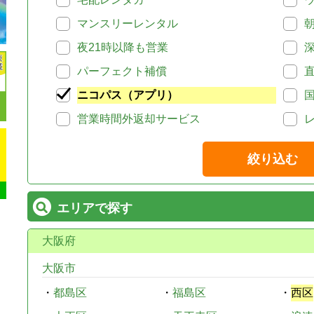
マンスリーレンタル
夜21時以降も営業
パーフェクト補償
ニコパス（アプリ）
営業時間外返却サービス
絞り込む
エリアで探す
大阪府
大阪市
・
都島区
・
福島区
・
西区