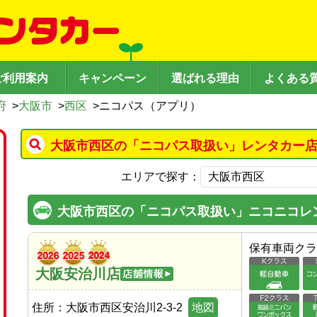
ご利用案内
キャンペーン
選ばれる理由
よくある
府
>
大阪市
>
西区
>
ニコパス（アプリ）
大阪市西区の「ニコパス取扱い」レンタカー店
エリアで探す：
大阪市西区の「ニコパス取扱い」ニコニコレ
保有車両クラ
大阪安治川店
住所：
大阪市西区安治川2-3-2
地図