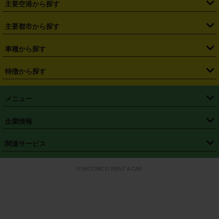
主要空港から探す
・
栃木県
・
群馬県
・
山梨県
・
愛知県
・
静岡県
・
岐阜県
・
横浜駅
・
川崎駅
・
大宮駅
・
西船橋駅
・
柏駅
・
名古屋駅
・
新千歳空港
・
仙台空港
主要都市から探す
・
長野県
・
新潟県
・
富山県
・
石川県
・
福井県
・
大阪府
・
大阪駅
・
難波駅
・
三宮駅
・
京都駅
・
広島駅
・
博多駅
・
成田空港
・
羽田空港
・
兵庫県
・
京都府
・
滋賀県
・
和歌山県
・
奈良県
・
三重県
・
札幌市
・
仙台市
車種から探す
・
熊本駅
・
那覇空港駅
・
中部国際空港セントレア
・
関西国際空港
・
鳥取県
・
島根県
・
岡山県
・
広島県
・
山口県
・
徳島県
・
千葉市
・
さいたま市
・
軽自動車
・
コンパクトカー
・
ステーションワゴン・セダン
特徴から探す
・
大阪国際空港（伊丹空港）
・
神戸空港
・
香川県
・
愛媛県
・
高知県
・
福岡県
・
佐賀県
・
長崎県
・
横浜市
・
川崎市
・
ミニバン・ワンボックス
・
高級ミニバン・ワンボックス
・
SUV
・
岡山空港
・
徳島空港
・
ハイブリッド
・
宅配レンタカー
・
ETCカードレンタル
・
熊本県
・
大分県
・
宮崎県
・
鹿児島県
・
沖縄県
・
相模原市
・
新潟市
メニュー
・
軽トラック・商用バン
・
福岡空港
・
鹿児島空港
・
長期レンタル
・
深夜時間帯レンタル
・
免責補償プラス
・
静岡市
・
浜松市
・
・
トラック・バン
トップページ
・
はじめての方へ
・
ご利用案内
(タウンエースバン、ライトエースバン等)
企業情報
・
那覇空港
・
パーフェクト補償
・
スタッドレスタイヤ
・
直前予約
・
名古屋市
・
京都市
・
・
トラック・バン
ベストレート保証
・
予約から返却まで
・
・
店舗オリジナル
利用シーン別ガイ
(ハイエースバン・キャラバン等)
・
・
ニコパス(アプリ)
会社概要
・
ニュース
・
国際運転免許証
・
フランチャイズ募集
・
営業時間外返却サービス
・
個人情報保護
関連サービス
・
大阪市
・
堺市
ド
・
・
レッカー搬送サービス
カスタマーハラスメントに対する基本方針
・
神戸市
・
岡山市
・
・
車種・料金
カーリースなら「定額ニコノリパック」
・
店舗を探す
・
キャンペーン
© NICONICO RENT A CAR
・
特定商取引法に基づく表記
・
旅行業約款
・
広島市
・
北九州市
・
・
会員特典
超短期カーリースの「ニコリース」
・
選ばれる理由
・
安心・安全への取
り組み
・
福岡市
・
熊本市
・
清潔・快適な車内
・
徹底した車両点検
・
新しいクルマ
空間