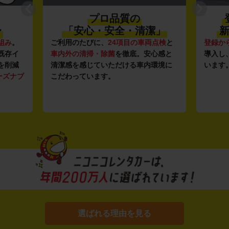
プロ品質の
〜
「安心・安全・清潔」
新
組み
。
ご利用のたびに、
24項目の車両点検
と
登録か
既存イ
車内外の清掃・除菌
を徹底。安心感と
導入し
を削減
清潔感を感じていただける車内環境に
います
ーズナブ
こだわっています。
選ばれる理由を見る