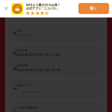
WEBより最大30％お得！

開く
公式アプリ「ニコパス」
レンタカーを予約しよう
出発
出発店舗、エリアを入力
出発日時
2026年08月06日 (木)
18:00
返却日時
2026年08月07日 (金)
18:00
車両タイプ
コンパクトカー
その他の検索条件