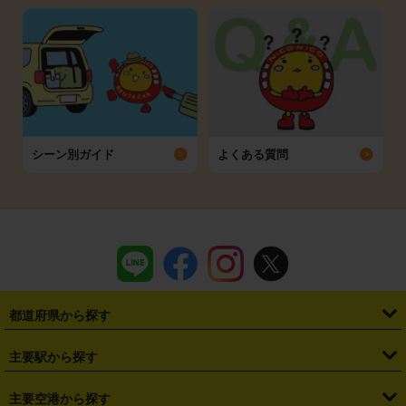
シーン別ガイド
よくある質問
都道府県から探す
・
北海道
・
青森県
・
岩手県
・
宮城県
・
秋田県
・
山形県
主要駅から探す
・
福島県
・
東京都
・
神奈川県
・
埼玉県
・
千葉県
・
茨城県
・
札幌駅
・
仙台駅
・
新宿駅
・
池袋駅
・
渋谷駅
・
東京駅
主要空港から探す