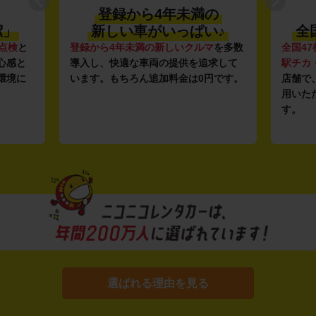
登録から4年未満の
潔」
新しい車がいっぱい♪
全
点検
と
登録から4年未満の新しいクルマ
を多数
全国47
心感と
導入し、快適な車両の提供を追求して
駅チカ
環境に
います。もちろん追加料金は0円です。
店舗で
用いた
す。
選ばれる理由を見る