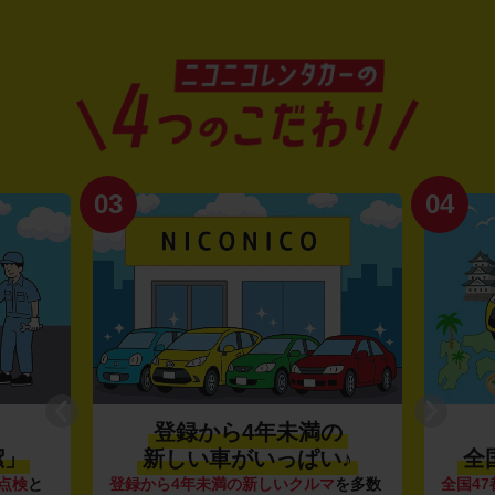
03
04
登録から4年未満の
潔」
新しい車がいっぱい♪
全
点検
と
登録から4年未満の新しいクルマ
を多数
全国47