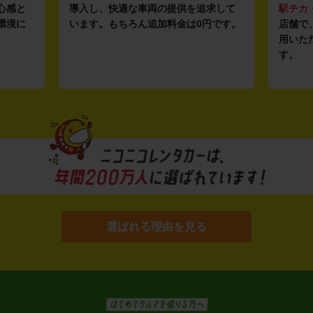
心感と
導入し、快適な車両の提供を追求して
駅チカ
環境に
います。もちろん追加料金は0円です。
店舗で
用いた
す。
選ばれる理由を見る