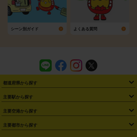
シーン別ガイド
よくある質問
都道府県から探す
・
北海道
・
青森県
・
岩手県
・
宮城県
・
秋田県
・
山形県
主要駅から探す
・
福島県
・
東京都
・
神奈川県
・
埼玉県
・
千葉県
・
茨城県
・
札幌駅
・
仙台駅
・
新宿駅
・
池袋駅
・
渋谷駅
・
東京駅
主要空港から探す
・
栃木県
・
群馬県
・
山梨県
・
愛知県
・
静岡県
・
岐阜県
・
横浜駅
・
川崎駅
・
大宮駅
・
西船橋駅
・
柏駅
・
名古屋駅
・
新千歳空港
・
仙台空港
主要都市から探す
・
長野県
・
新潟県
・
富山県
・
石川県
・
福井県
・
大阪府
・
大阪駅
・
難波駅
・
三宮駅
・
京都駅
・
広島駅
・
博多駅
・
成田空港
・
羽田空港
・
兵庫県
・
京都府
・
滋賀県
・
和歌山県
・
奈良県
・
三重県
・
札幌市
・
仙台市