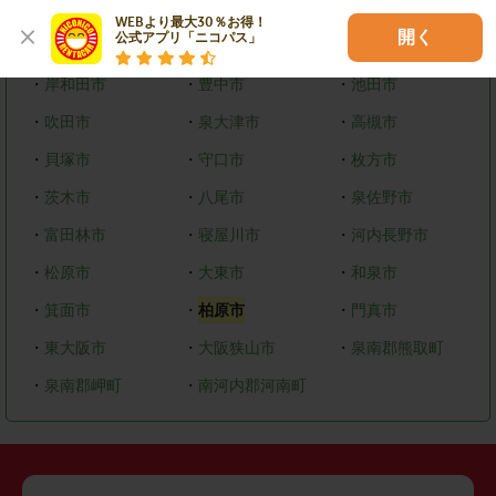
WEBより最大30％お得！

開く
公式アプリ「ニコパス」
その他市区町村
・
岸和田市
・
豊中市
・
池田市
・
吹田市
・
泉大津市
・
高槻市
・
貝塚市
・
守口市
・
枚方市
・
茨木市
・
八尾市
・
泉佐野市
・
富田林市
・
寝屋川市
・
河内長野市
・
松原市
・
大東市
・
和泉市
・
箕面市
・
柏原市
・
門真市
・
東大阪市
・
大阪狭山市
・
泉南郡熊取町
・
泉南郡岬町
・
南河内郡河南町