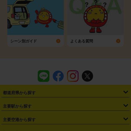
シーン別ガイド
よくある質問
都道府県から探す
・
北海道
・
青森県
・
岩手県
・
宮城県
・
秋田県
・
山形県
主要駅から探す
・
福島県
・
東京都
・
神奈川県
・
埼玉県
・
千葉県
・
茨城県
・
札幌駅
・
仙台駅
・
新宿駅
・
池袋駅
・
渋谷駅
・
東京駅
主要空港から探す
・
栃木県
・
群馬県
・
山梨県
・
愛知県
・
静岡県
・
岐阜県
・
横浜駅
・
川崎駅
・
大宮駅
・
西船橋駅
・
柏駅
・
名古屋駅
・
新千歳空港
・
仙台空港