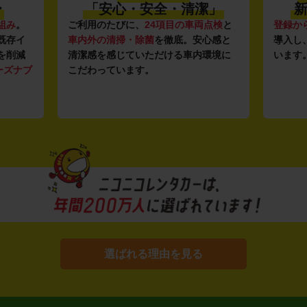
〜
「安心・安全・清潔」
新
組み
。
ご利用のたびに、
24項目の車両点検
と
登録か
既存イ
車内外の清掃・除菌
を徹底。安心感と
導入し
を削減
清潔感を感じていただける車内環境に
います
ーズナブ
こだわっています。
選ばれる理由を見る