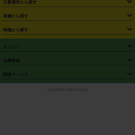
主要都市から探す
・
長野県
・
新潟県
・
富山県
・
石川県
・
福井県
・
大阪府
・
大阪駅
・
難波駅
・
三宮駅
・
京都駅
・
広島駅
・
博多駅
・
成田空港
・
羽田空港
・
兵庫県
・
京都府
・
滋賀県
・
和歌山県
・
奈良県
・
三重県
・
札幌市
・
仙台市
車種から探す
・
熊本駅
・
那覇空港駅
・
中部国際空港セントレア
・
関西国際空港
・
鳥取県
・
島根県
・
岡山県
・
広島県
・
山口県
・
徳島県
・
千葉市
・
さいたま市
・
軽自動車
・
コンパクトカー
・
ステーションワゴン・セダン
特徴から探す
・
大阪国際空港（伊丹空港）
・
神戸空港
・
香川県
・
愛媛県
・
高知県
・
福岡県
・
佐賀県
・
長崎県
・
横浜市
・
川崎市
・
ミニバン・ワンボックス
・
高級ミニバン・ワンボックス
・
SUV
・
岡山空港
・
徳島空港
・
ハイブリッド
・
宅配レンタカー
・
ETCカードレンタル
・
熊本県
・
大分県
・
宮崎県
・
鹿児島県
・
沖縄県
・
相模原市
・
新潟市
メニュー
・
軽トラック・商用バン
・
福岡空港
・
鹿児島空港
・
長期レンタル
・
深夜時間帯レンタル
・
免責補償プラス
・
静岡市
・
浜松市
・
・
トラック・バン
トップページ
・
はじめての方へ
・
ご利用案内
(タウンエースバン、ライトエースバン等)
企業情報
・
那覇空港
・
パーフェクト補償
・
スタッドレスタイヤ
・
直前予約
・
名古屋市
・
京都市
・
・
トラック・バン
ベストレート保証
・
予約から返却まで
・
・
店舗オリジナル
利用シーン別ガイ
(ハイエースバン・キャラバン等)
・
・
ニコパス(アプリ)
会社概要
・
ニュース
・
国際運転免許証
・
フランチャイズ募集
・
営業時間外返却サービス
・
個人情報保護
関連サービス
・
大阪市
・
堺市
ド
・
・
レッカー搬送サービス
カスタマーハラスメントに対する基本方針
・
神戸市
・
岡山市
・
・
車種・料金
カーリースなら「定額ニコノリパック」
・
店舗を探す
・
キャンペーン
© NICONICO RENT A CAR
・
特定商取引法に基づく表記
・
旅行業約款
・
広島市
・
北九州市
・
・
会員特典
超短期カーリースの「ニコリース」
・
選ばれる理由
・
安心・安全への取
り組み
・
福岡市
・
熊本市
・
清潔・快適な車内
・
徹底した車両点検
・
新しいクルマ
空間
・
お客様の声
・
お客様大賞
・
よくある質問