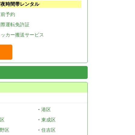
深夜時間帯レンタル
直前予約
国際運転免許証
レッカー搬送サービス
・
港区
区
・
東成区
野区
・
住吉区