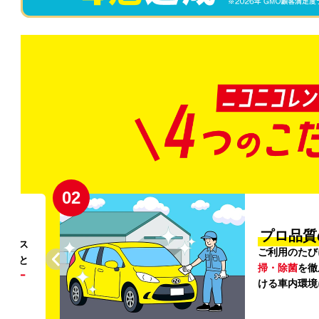
02
円〜
プロ品質
リンス
ご利用のたび
ること
掃・除菌
を徹
う
リー
ける車内環境