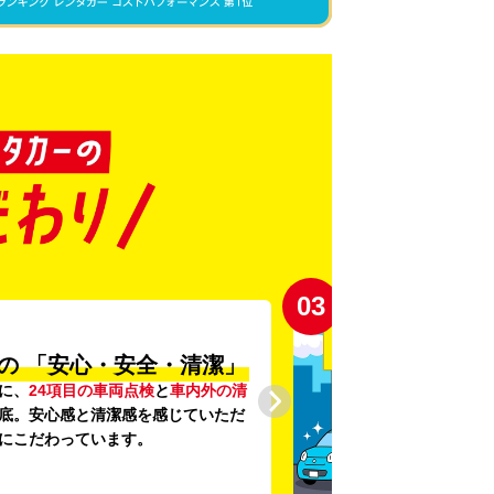
03
の
「安心・安全・清潔」
に、
24項目の車両点検
と
車内外の清
底。安心感と清潔感を感じていただ
にこだわっています。