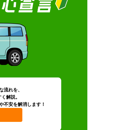
な流れを、
すく解説。
や不安を解消します！