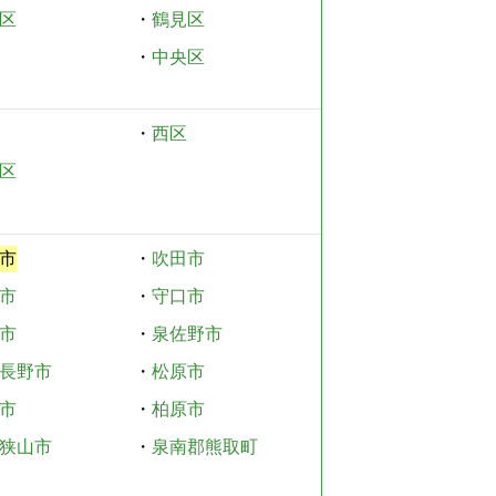
区
・
鶴見区
・
中央区
・
西区
区
市
・
吹田市
市
・
守口市
市
・
泉佐野市
長野市
・
松原市
市
・
柏原市
狭山市
・
泉南郡熊取町