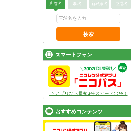
店舗名
駅名
新幹線名
空港名
検索
スマートフォン
⇒ アプリなら最短3分スピード出発！
おすすめコンテンツ