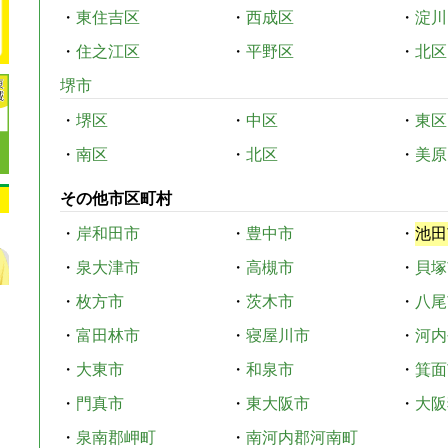
・
東住吉区
・
西成区
・
淀川
・
住之江区
・
平野区
・
北区
堺市
・
堺区
・
中区
・
東区
・
南区
・
北区
・
美原
その他市区町村
・
岸和田市
・
豊中市
・
池田
・
泉大津市
・
高槻市
・
貝塚
・
枚方市
・
茨木市
・
八尾
・
富田林市
・
寝屋川市
・
河内
・
大東市
・
和泉市
・
箕面
・
門真市
・
東大阪市
・
大阪
・
泉南郡岬町
・
南河内郡河南町