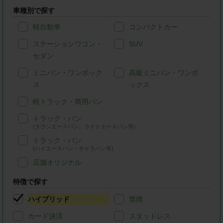
車種別で探す
軽自動車
コンパクトカー
ステーションワゴン・
SUV
セダン
ミニバン・ワンボック
高級ミニバン・ワンボ
ス
ックス
軽トラック・商用バン
トラック・バン
(タウンエースバン、ライトエースバン等)
トラック・バン
(ハイエースバン・キャラバン等)
店舗オリジナル
特徴で探す
ハイブリッド
禁煙
カード決済
スタッドレス