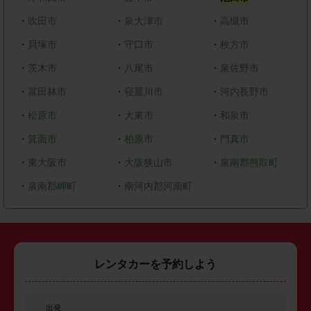
・
吹田市
・
泉大津市
・
高槻市
・
貝塚市
・
守口市
・
枚方市
・
茨木市
・
八尾市
・
泉佐野市
・
富田林市
・
寝屋川市
・
河内長野市
・
松原市
・
大東市
・
和泉市
・
箕面市
・
柏原市
・
門真市
・
東大阪市
・
大阪狭山市
・
泉南郡熊取町
・
泉南郡岬町
・
南河内郡河南町
レンタカーを予約しよう
出発