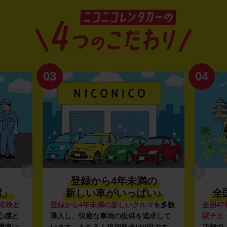
03
04
登録から4年未満の
潔」
新しい車がいっぱい♪
全
点検
と
登録から4年未満の新しいクルマ
を多数
全国47
心感と
導入し、快適な車両の提供を追求して
駅チカ