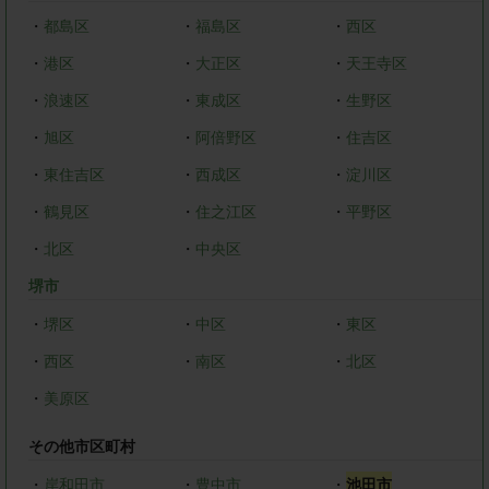
・
都島区
・
福島区
・
西区
・
港区
・
大正区
・
天王寺区
・
浪速区
・
東成区
・
生野区
・
旭区
・
阿倍野区
・
住吉区
・
東住吉区
・
西成区
・
淀川区
・
鶴見区
・
住之江区
・
平野区
・
北区
・
中央区
堺市
・
堺区
・
中区
・
東区
・
西区
・
南区
・
北区
・
美原区
その他市区町村
・
岸和田市
・
豊中市
・
池田市