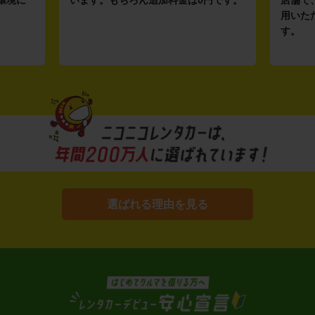
環境に
います。もちろん追加料金は0円です。
店舗で
用いた
す。
選ばれる理由を見る