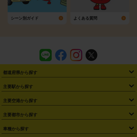
シーン別ガイド
よくある質問
都道府県から探す
・
北海道
・
青森県
・
岩手県
・
宮城県
・
秋田県
・
山形県
主要駅から探す
・
福島県
・
東京都
・
神奈川県
・
埼玉県
・
千葉県
・
茨城県
・
札幌駅
・
仙台駅
・
新宿駅
・
池袋駅
・
渋谷駅
・
東京駅
主要空港から探す
・
栃木県
・
群馬県
・
山梨県
・
愛知県
・
静岡県
・
岐阜県
・
横浜駅
・
川崎駅
・
大宮駅
・
西船橋駅
・
柏駅
・
名古屋駅
・
新千歳空港
・
仙台空港
主要都市から探す
・
長野県
・
新潟県
・
富山県
・
石川県
・
福井県
・
大阪府
・
大阪駅
・
難波駅
・
三宮駅
・
京都駅
・
広島駅
・
博多駅
・
成田空港
・
羽田空港
・
兵庫県
・
京都府
・
滋賀県
・
和歌山県
・
奈良県
・
三重県
・
札幌市
・
仙台市
車種から探す
・
熊本駅
・
那覇空港駅
・
中部国際空港セントレア
・
関西国際空港
・
鳥取県
・
島根県
・
岡山県
・
広島県
・
山口県
・
徳島県
・
千葉市
・
さいたま市