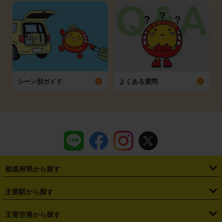
シーン別ガイド
よくある質問
都道府県から探す
・
北海道
・
青森県
・
岩手県
・
宮城県
・
秋田県
・
山形県
主要駅から探す
・
福島県
・
東京都
・
神奈川県
・
埼玉県
・
千葉県
・
茨城県
・
札幌駅
・
仙台駅
・
新宿駅
・
池袋駅
・
渋谷駅
・
東京駅
主要空港から探す
・
栃木県
・
群馬県
・
山梨県
・
愛知県
・
静岡県
・
岐阜県