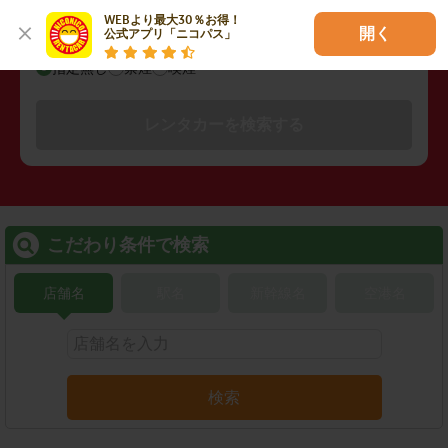
WEBより最大30％お得！

開く
公式アプリ「ニコパス」
禁煙/喫煙
指定無し
禁煙
喫煙
レンタカーを検索する
こだわり条件で検索
店舗名
駅名
新幹線名
空港名
検索