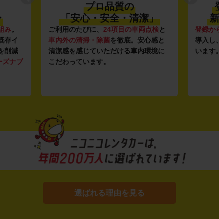
プロ品質の
〜
「安心・安全・清潔」
新
組み
。
ご利用のたびに、
24項目の車両点検
と
登録か
既存イ
車内外の清掃・除菌
を徹底。安心感と
導入し
を削減
清潔感を感じていただける車内環境に
います
ーズナブ
こだわっています。
選ばれる理由を見る