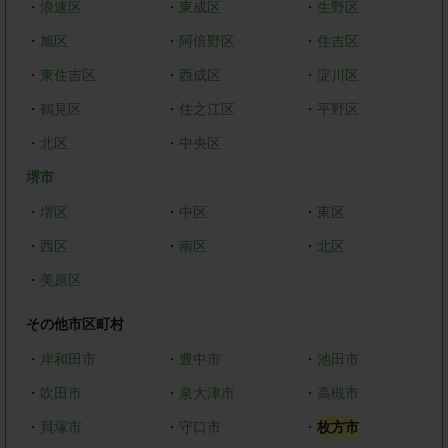
・
浪速区
・
東成区
・
生野区
・
旭区
・
阿倍野区
・
住吉区
・
東住吉区
・
西成区
・
淀川区
・
鶴見区
・
住之江区
・
平野区
・
北区
・
中央区
堺市
・
堺区
・
中区
・
東区
・
西区
・
南区
・
北区
・
美原区
その他市区町村
・
岸和田市
・
豊中市
・
池田市
・
吹田市
・
泉大津市
・
高槻市
・
貝塚市
・
守口市
・
枚方市