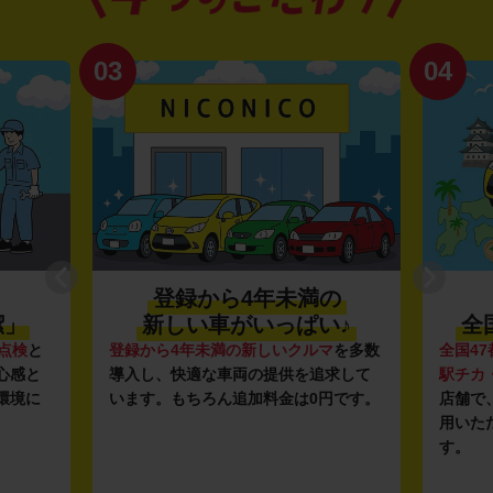
03
04
登録から4年未満の
潔」
新しい車がいっぱい♪
全
点検
と
登録から4年未満の新しいクルマ
を多数
全国47
心感と
導入し、快適な車両の提供を追求して
駅チカ
環境に
います。もちろん追加料金は0円です。
店舗で
用いた
す。