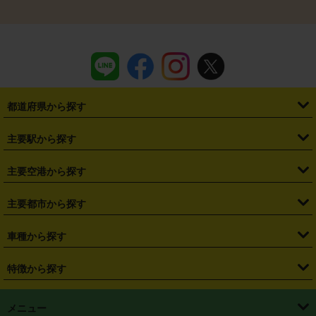
都道府県から探す
・
北海道
・
青森県
・
岩手県
・
宮城県
・
秋田県
・
山形県
主要駅から探す
・
福島県
・
東京都
・
神奈川県
・
埼玉県
・
千葉県
・
茨城県
・
札幌駅
・
仙台駅
・
新宿駅
・
池袋駅
・
渋谷駅
・
東京駅
主要空港から探す
・
栃木県
・
群馬県
・
山梨県
・
愛知県
・
静岡県
・
岐阜県
・
横浜駅
・
川崎駅
・
大宮駅
・
西船橋駅
・
柏駅
・
名古屋駅
・
新千歳空港
・
仙台空港
主要都市から探す
・
長野県
・
新潟県
・
富山県
・
石川県
・
福井県
・
大阪府
・
大阪駅
・
難波駅
・
三宮駅
・
京都駅
・
広島駅
・
博多駅
・
成田空港
・
羽田空港
・
兵庫県
・
京都府
・
滋賀県
・
和歌山県
・
奈良県
・
三重県
・
札幌市
・
仙台市
車種から探す
・
熊本駅
・
那覇空港駅
・
中部国際空港セントレア
・
関西国際空港
・
鳥取県
・
島根県
・
岡山県
・
広島県
・
山口県
・
徳島県
・
千葉市
・
さいたま市
・
軽自動車
・
コンパクトカー
・
ステーションワゴン・セダン
特徴から探す
・
大阪国際空港（伊丹空港）
・
神戸空港
・
香川県
・
愛媛県
・
高知県
・
福岡県
・
佐賀県
・
長崎県
・
横浜市
・
川崎市
・
ミニバン・ワンボックス
・
高級ミニバン・ワンボックス
・
SUV
・
岡山空港
・
徳島空港
・
ハイブリッド
・
宅配レンタカー
・
ETCカードレンタル
・
熊本県
・
大分県
・
宮崎県
・
鹿児島県
・
沖縄県
・
相模原市
・
新潟市
メニュー
・
軽トラック・商用バン