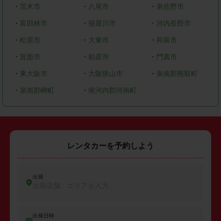
・
茨木市
・
八尾市
・
泉佐野市
・
富田林市
・
寝屋川市
・
河内長野市
・
松原市
・
大東市
・
和泉市
・
箕面市
・
柏原市
・
門真市
・
東大阪市
・
大阪狭山市
・
泉南郡熊取町
・
泉南郡岬町
・
南河内郡河南町
レンタカーを予約しよう
出発
出発店舗、エリアを入力
出発日時