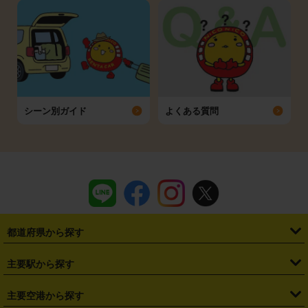
シーン別ガイド
よくある質問
都道府県から探す
・
北海道
・
青森県
・
岩手県
・
宮城県
・
秋田県
・
山形県
主要駅から探す
・
福島県
・
東京都
・
神奈川県
・
埼玉県
・
千葉県
・
茨城県
・
札幌駅
・
仙台駅
・
新宿駅
・
池袋駅
・
渋谷駅
・
東京駅
主要空港から探す
・
栃木県
・
群馬県
・
山梨県
・
愛知県
・
静岡県
・
岐阜県