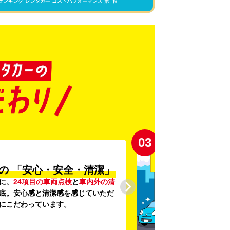
03
の
「安心・安全・清潔」
に、
24項目の車両点検
と
車内外の清
底。安心感と清潔感を感じていただ
にこだわっています。