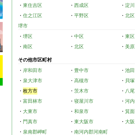
・
東住吉区
・
西成区
・
淀川
・
住之江区
・
平野区
・
北区
堺市
・
堺区
・
中区
・
東区
・
南区
・
北区
・
美原
その他市区町村
・
岸和田市
・
豊中市
・
池田
・
泉大津市
・
高槻市
・
貝塚
・
枚方市
・
茨木市
・
八尾
・
富田林市
・
寝屋川市
・
河内
・
大東市
・
和泉市
・
箕面
・
門真市
・
東大阪市
・
大阪
・
泉南郡岬町
・
南河内郡河南町