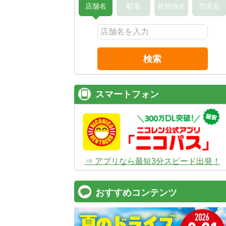
店舗名
駅名
新幹線名
空港名
検索
スマートフォン
⇒ アプリなら最短3分スピード出発！
おすすめコンテンツ