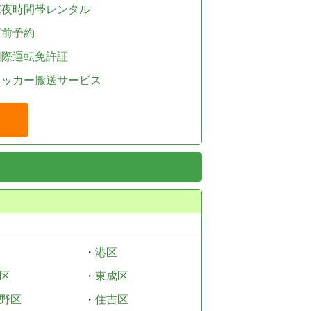
深夜時間帯レンタル
直前予約
国際運転免許証
レッカー搬送サービス
・
港区
区
・
東成区
野区
・
住吉区