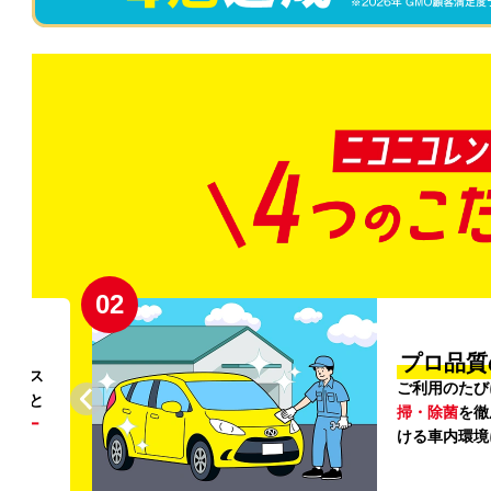
02
円〜
プロ品質
リンス
ご利用のたび
ること
掃・除菌
を徹
う
リー
ける車内環境