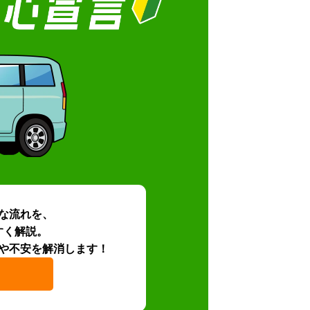
な流れを、
すく解説。
や不安を解消します！