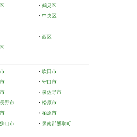
区
・
鶴見区
・
中央区
・
西区
区
市
・
吹田市
市
・
守口市
市
・
泉佐野市
長野市
・
松原市
市
・
柏原市
狭山市
・
泉南郡熊取町