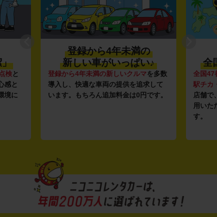
登録から4年未満の
潔」
新しい車がいっぱい♪
全
点検
と
登録から4年未満の新しいクルマ
を多数
全国47
心感と
導入し、快適な車両の提供を追求して
駅チカ
環境に
います。もちろん追加料金は0円です。
店舗で
用いた
す。