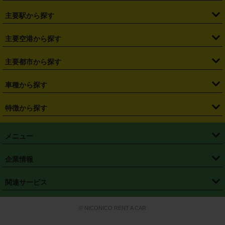
・
北海道
・
青森県
・
岩手県
・
宮城県
・
秋田県
・
山形県
主要駅から探す
・
福島県
・
東京都
・
神奈川県
・
埼玉県
・
千葉県
・
茨城県
・
札幌駅
・
仙台駅
・
新宿駅
・
池袋駅
・
渋谷駅
・
東京駅
主要空港から探す
・
栃木県
・
群馬県
・
山梨県
・
愛知県
・
静岡県
・
岐阜県
・
横浜駅
・
川崎駅
・
大宮駅
・
西船橋駅
・
柏駅
・
名古屋駅
・
新千歳空港
・
仙台空港
主要都市から探す
・
長野県
・
新潟県
・
富山県
・
石川県
・
福井県
・
大阪府
・
大阪駅
・
難波駅
・
三宮駅
・
京都駅
・
広島駅
・
博多駅
・
成田空港
・
羽田空港
・
兵庫県
・
京都府
・
滋賀県
・
和歌山県
・
奈良県
・
三重県
・
札幌市
・
仙台市
車種から探す
・
熊本駅
・
那覇空港駅
・
中部国際空港セントレア
・
関西国際空港
・
鳥取県
・
島根県
・
岡山県
・
広島県
・
山口県
・
徳島県
・
千葉市
・
さいたま市
・
軽自動車
・
コンパクトカー
・
ステーションワゴン・セダン
特徴から探す
・
大阪国際空港（伊丹空港）
・
神戸空港
・
香川県
・
愛媛県
・
高知県
・
福岡県
・
佐賀県
・
長崎県
・
横浜市
・
川崎市
・
ミニバン・ワンボックス
・
高級ミニバン・ワンボックス
・
SUV
・
岡山空港
・
徳島空港
・
ハイブリッド
・
宅配レンタカー
・
ETCカードレンタル
・
熊本県
・
大分県
・
宮崎県
・
鹿児島県
・
沖縄県
・
相模原市
・
新潟市
メニュー
・
軽トラック・商用バン
・
福岡空港
・
鹿児島空港
・
長期レンタル
・
深夜時間帯レンタル
・
免責補償プラス
・
静岡市
・
浜松市
・
・
トラック・バン
トップページ
・
はじめての方へ
・
ご利用案内
(タウンエースバン、ライトエースバン等)
企業情報
・
那覇空港
・
パーフェクト補償
・
スタッドレスタイヤ
・
直前予約
・
名古屋市
・
京都市
・
・
トラック・バン
ベストレート保証
・
予約から返却まで
・
・
店舗オリジナル
利用シーン別ガイ
(ハイエースバン・キャラバン等)
・
・
ニコパス(アプリ)
会社概要
・
ニュース
・
国際運転免許証
・
フランチャイズ募集
・
営業時間外返却サービス
・
個人情報保護
関連サービス
・
大阪市
・
堺市
ド
・
・
レッカー搬送サービス
カスタマーハラスメントに対する基本方針
・
神戸市
・
岡山市
・
・
車種・料金
カーリースなら「定額ニコノリパック」
・
店舗を探す
・
キャンペーン
© NICONICO RENT A CAR
・
特定商取引法に基づく表記
・
旅行業約款
・
広島市
・
北九州市
・
・
会員特典
超短期カーリースの「ニコリース」
・
選ばれる理由
・
安心・安全への取