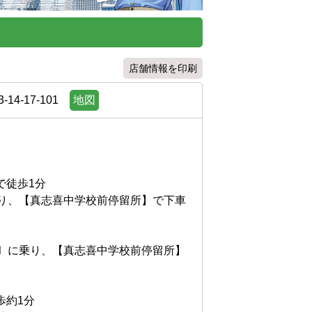
店舗情報を印刷
4-17-101
地図
歩1分

、【真志喜中学校前停留所】で下車

通〕に乗り、【真志喜中学校前停留所】
1分
