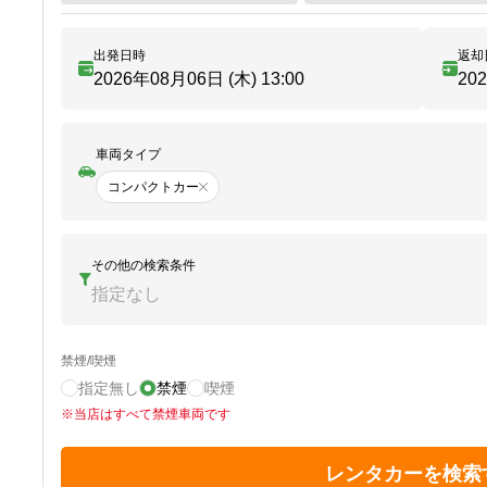
出発日時
返却
2026年08月06日 (木)
13:00
20
車両タイプ
コンパクトカー
その他の検索条件
指定なし
禁煙/喫煙
指定無し
禁煙
喫煙
※
当店はすべて禁煙車両です
レンタカーを検索