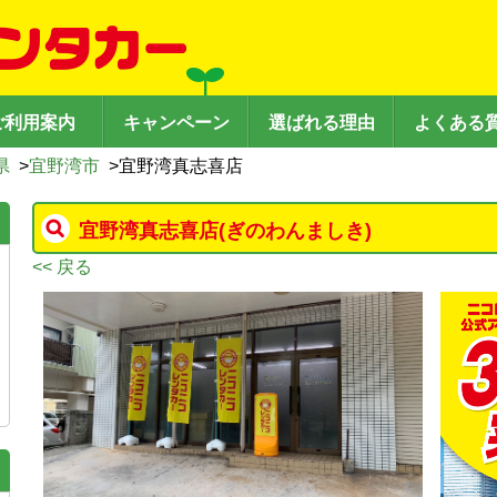
ご利用案内
キャンペーン
選ばれる理由
よくある
県
>
宜野湾市
>
宜野湾真志喜店
宜野湾真志喜店
(ぎのわんましき)
<< 戻る