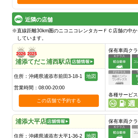
近隣の店舗
※
直線距離30km圏のニコニコレンタカーＦＣ店舗の中
しています。
保有車両クラ
浦添てだこ浦西駅店
住所：
沖縄県浦添市前田3-18-1
地図
営業時間：
08:00-20:00
各種サービス
この店舗で予約する
浦添大平店
保有車両クラ
住所：
沖縄県浦添市大平1-36-2
地図