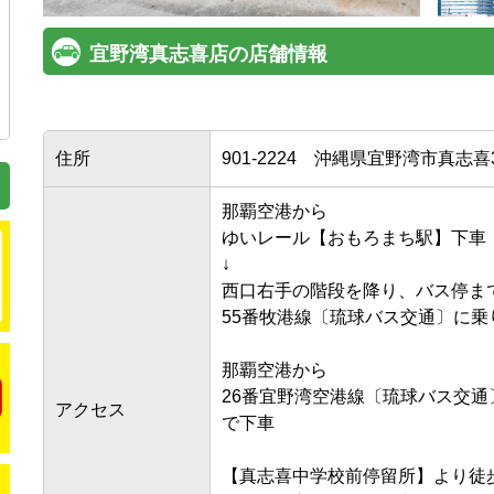
宜野湾真志喜店の店舗情報
住所
901-2224
沖縄県宜野湾市真志喜3-1
那覇空港から

ゆいレール【おもろまち駅】下車

↓

西口右手の階段を降り、バス停まで徒
55番牧港線〔琉球バス交通〕に乗り
那覇空港から

26番宜野湾空港線〔琉球バス交
アクセス
で下車

【真志喜中学校前停留所】より徒歩約