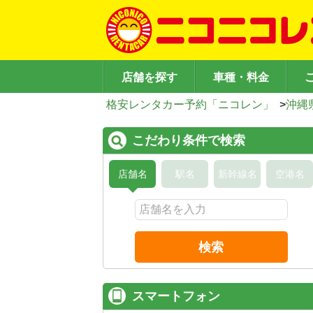
店舗を探す
車種・料金
格安レンタカー予約「ニコレン」
>
沖縄
こだわり条件で検索
店舗名
駅名
新幹線名
空港名
検索
スマートフォン