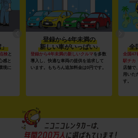
登録から4年未満の
潔」
新しい車がいっぱい♪
全
点検
と
登録から4年未満の新しいクルマ
を多数
全国47
心感と
導入し、快適な車両の提供を追求して
駅チカ
環境に
います。もちろん追加料金は0円です。
店舗で
用いた
す。