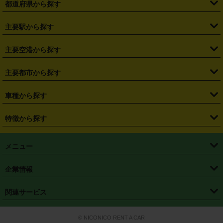
都道府県から探す
・
北海道
・
青森県
・
岩手県
・
宮城県
・
秋田県
・
山形県
主要駅から探す
・
福島県
・
東京都
・
神奈川県
・
埼玉県
・
千葉県
・
茨城県
・
札幌駅
・
仙台駅
・
新宿駅
・
池袋駅
・
渋谷駅
・
東京駅
主要空港から探す
・
栃木県
・
群馬県
・
山梨県
・
愛知県
・
静岡県
・
岐阜県
・
横浜駅
・
川崎駅
・
大宮駅
・
西船橋駅
・
柏駅
・
名古屋駅
・
新千歳空港
・
仙台空港
主要都市から探す
・
長野県
・
新潟県
・
富山県
・
石川県
・
福井県
・
大阪府
・
大阪駅
・
難波駅
・
三宮駅
・
京都駅
・
広島駅
・
博多駅
・
成田空港
・
羽田空港
・
兵庫県
・
京都府
・
滋賀県
・
和歌山県
・
奈良県
・
三重県
・
札幌市
・
仙台市
車種から探す
・
熊本駅
・
那覇空港駅
・
中部国際空港セントレア
・
関西国際空港
・
鳥取県
・
島根県
・
岡山県
・
広島県
・
山口県
・
徳島県
・
千葉市
・
さいたま市
・
軽自動車
・
コンパクトカー
・
ステーションワゴン・セダン
特徴から探す
・
大阪国際空港（伊丹空港）
・
神戸空港
・
香川県
・
愛媛県
・
高知県
・
福岡県
・
佐賀県
・
長崎県
・
横浜市
・
川崎市
・
ミニバン・ワンボックス
・
高級ミニバン・ワンボックス
・
SUV
・
岡山空港
・
徳島空港
・
ハイブリッド
・
宅配レンタカー
・
ETCカードレンタル
・
熊本県
・
大分県
・
宮崎県
・
鹿児島県
・
沖縄県
・
相模原市
・
新潟市
メニュー
・
軽トラック・商用バン
・
福岡空港
・
鹿児島空港
・
長期レンタル
・
深夜時間帯レンタル
・
免責補償プラス
・
静岡市
・
浜松市
・
・
トラック・バン
トップページ
・
はじめての方へ
・
ご利用案内
(タウンエースバン、ライトエースバン等)
企業情報
・
那覇空港
・
パーフェクト補償
・
スタッドレスタイヤ
・
直前予約
・
名古屋市
・
京都市
・
・
トラック・バン
ベストレート保証
・
予約から返却まで
・
・
店舗オリジナル
利用シーン別ガイ
(ハイエースバン・キャラバン等)
・
・
ニコパス(アプリ)
会社概要
・
ニュース
・
国際運転免許証
・
フランチャイズ募集
・
営業時間外返却サービス
・
個人情報保護
関連サービス
・
大阪市
・
堺市
ド
・
・
レッカー搬送サービス
カスタマーハラスメントに対する基本方針
・
神戸市
・
岡山市
・
・
車種・料金
カーリースなら「定額ニコノリパック」
・
店舗を探す
・
キャンペーン
© NICONICO RENT A CAR
・
特定商取引法に基づく表記
・
旅行業約款