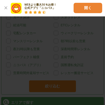
特徴で探す
WEBより最大30％お得！

開く
公式アプリ「ニコパス」
ハイブリッド
禁煙
カード決済
スタッドレス
給油可能
ETCレンタル
宅配レンタカー
ウィークリーレンタル
マンスリーレンタル
朝7時以前も営業
夜21時以降も営業
深夜時間帯レンタル
パーフェクト補償
直前予約
ニコパス（アプリ）
国際運転免許証
営業時間外返却サービス
レッカー搬送サービス
絞り込む
エリアで探す