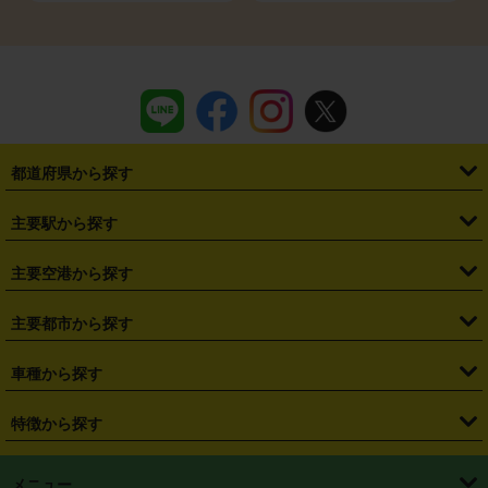
都道府県から探す
・
北海道
・
青森県
・
岩手県
・
宮城県
・
秋田県
・
山形県
主要駅から探す
・
福島県
・
東京都
・
神奈川県
・
埼玉県
・
千葉県
・
茨城県
・
札幌駅
・
仙台駅
・
新宿駅
・
池袋駅
・
渋谷駅
・
東京駅
主要空港から探す
・
栃木県
・
群馬県
・
山梨県
・
愛知県
・
静岡県
・
岐阜県
・
横浜駅
・
川崎駅
・
大宮駅
・
西船橋駅
・
柏駅
・
名古屋駅
・
新千歳空港
・
仙台空港
主要都市から探す
・
長野県
・
新潟県
・
富山県
・
石川県
・
福井県
・
大阪府
・
大阪駅
・
難波駅
・
三宮駅
・
京都駅
・
広島駅
・
博多駅
・
成田空港
・
羽田空港
・
兵庫県
・
京都府
・
滋賀県
・
和歌山県
・
奈良県
・
三重県
・
札幌市
・
仙台市
車種から探す
・
熊本駅
・
那覇空港駅
・
中部国際空港セントレア
・
関西国際空港
・
鳥取県
・
島根県
・
岡山県
・
広島県
・
山口県
・
徳島県
・
千葉市
・
さいたま市
・
軽自動車
・
コンパクトカー
・
ステーションワゴン・セダン
特徴から探す
・
大阪国際空港（伊丹空港）
・
神戸空港
・
香川県
・
愛媛県
・
高知県
・
福岡県
・
佐賀県
・
長崎県
・
横浜市
・
川崎市
・
ミニバン・ワンボックス
・
高級ミニバン・ワンボックス
・
SUV
・
岡山空港
・
徳島空港
・
ハイブリッド
・
宅配レンタカー
・
ETCカードレンタル
・
熊本県
・
大分県
・
宮崎県
・
鹿児島県
・
沖縄県
・
相模原市
・
新潟市
メニュー
・
軽トラック・商用バン