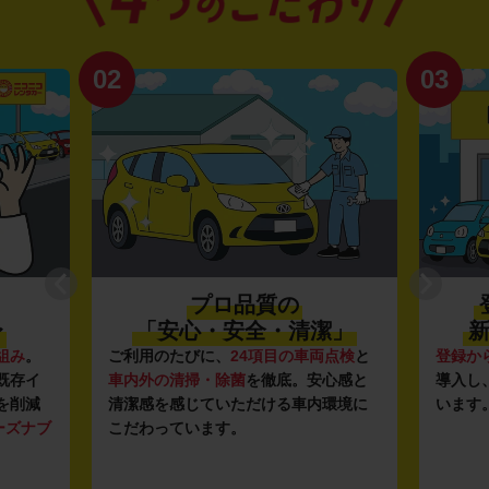
02
03
プロ品質の
〜
「安心・安全・清潔」
新
組み
。
ご利用のたびに、
24項目の車両点検
と
登録か
既存イ
車内外の清掃・除菌
を徹底。安心感と
導入し
を削減
清潔感を感じていただける車内環境に
います
ーズナブ
こだわっています。