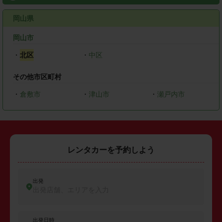
岡山県
岡山市
・
北区
・
中区
その他市区町村
・
倉敷市
・
津山市
・
瀬戸内市
レンタカーを予約しよう
出発
出発店舗、エリアを入力
出発日時