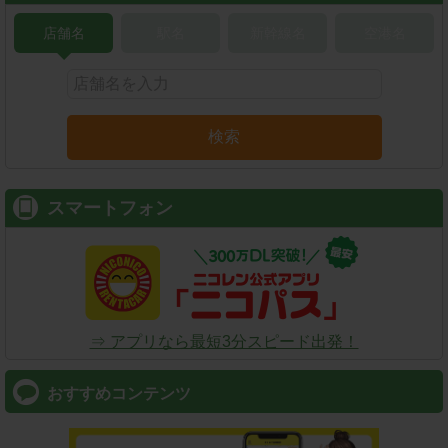
店舗名
駅名
新幹線名
空港名
検索
スマートフォン
⇒ アプリなら最短3分スピード出発！
おすすめコンテンツ