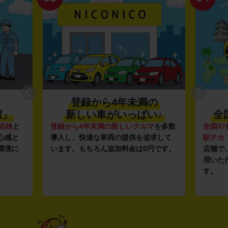
登録から4年未満の
潔」
新しい車がいっぱい♪
全
点検
と
登録から4年未満の新しいクルマ
を多数
全国47
心感と
導入し、快適な車両の提供を追求して
駅チカ
環境に
います。もちろん追加料金は0円です。
店舗で
用いた
す。