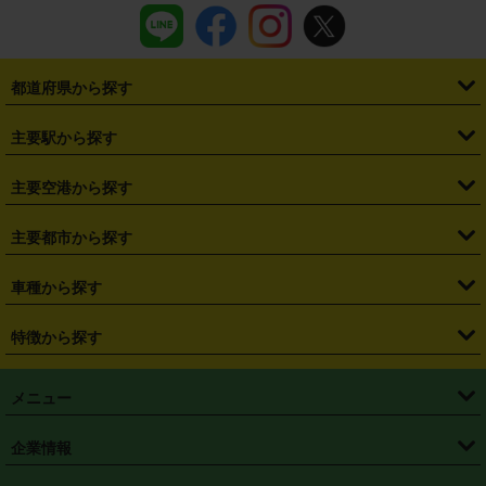
都道府県から探す
・
北海道
・
青森県
・
岩手県
・
宮城県
・
秋田県
・
山形県
主要駅から探す
・
福島県
・
東京都
・
神奈川県
・
埼玉県
・
千葉県
・
茨城県
・
札幌駅
・
仙台駅
・
新宿駅
・
池袋駅
・
渋谷駅
・
東京駅
主要空港から探す
・
栃木県
・
群馬県
・
山梨県
・
愛知県
・
静岡県
・
岐阜県
・
横浜駅
・
川崎駅
・
大宮駅
・
西船橋駅
・
柏駅
・
名古屋駅
・
新千歳空港
・
仙台空港
主要都市から探す
・
長野県
・
新潟県
・
富山県
・
石川県
・
福井県
・
大阪府
・
大阪駅
・
難波駅
・
三宮駅
・
京都駅
・
広島駅
・
博多駅
・
成田空港
・
羽田空港
・
兵庫県
・
京都府
・
滋賀県
・
和歌山県
・
奈良県
・
三重県
・
札幌市
・
仙台市
車種から探す
・
熊本駅
・
那覇空港駅
・
中部国際空港セントレア
・
関西国際空港
・
鳥取県
・
島根県
・
岡山県
・
広島県
・
山口県
・
徳島県
・
千葉市
・
さいたま市
・
軽自動車
・
コンパクトカー
・
ステーションワゴン・セダン
特徴から探す
・
大阪国際空港（伊丹空港）
・
神戸空港
・
香川県
・
愛媛県
・
高知県
・
福岡県
・
佐賀県
・
長崎県
・
横浜市
・
川崎市
・
ミニバン・ワンボックス
・
高級ミニバン・ワンボックス
・
SUV
・
岡山空港
・
徳島空港
・
ハイブリッド
・
宅配レンタカー
・
ETCカードレンタル
・
熊本県
・
大分県
・
宮崎県
・
鹿児島県
・
沖縄県
・
相模原市
・
新潟市
メニュー
・
軽トラック・商用バン
・
福岡空港
・
鹿児島空港
・
長期レンタル
・
深夜時間帯レンタル
・
免責補償プラス
・
静岡市
・
浜松市
・
・
トラック・バン
トップページ
・
はじめての方へ
・
ご利用案内
(タウンエースバン、ライトエースバン等)
企業情報
・
那覇空港
・
パーフェクト補償
・
スタッドレスタイヤ
・
直前予約
・
名古屋市
・
京都市
・
・
トラック・バン
ベストレート保証
・
予約から返却まで
・
・
店舗オリジナル
利用シーン別ガイ
(ハイエースバン・キャラバン等)