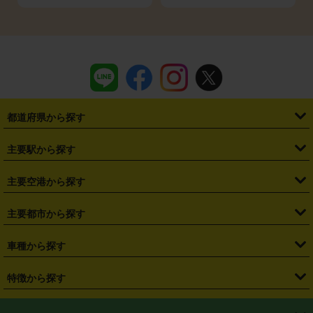
都道府県から探す
・
北海道
・
青森県
・
岩手県
・
宮城県
・
秋田県
・
山形県
主要駅から探す
・
福島県
・
東京都
・
神奈川県
・
埼玉県
・
千葉県
・
茨城県
・
札幌駅
・
仙台駅
・
新宿駅
・
池袋駅
・
渋谷駅
・
東京駅
主要空港から探す
・
栃木県
・
群馬県
・
山梨県
・
愛知県
・
静岡県
・
岐阜県
・
横浜駅
・
川崎駅
・
大宮駅
・
西船橋駅
・
柏駅
・
名古屋駅
・
新千歳空港
・
仙台空港
主要都市から探す
・
長野県
・
新潟県
・
富山県
・
石川県
・
福井県
・
大阪府
・
大阪駅
・
難波駅
・
三宮駅
・
京都駅
・
広島駅
・
博多駅
・
成田空港
・
羽田空港
・
兵庫県
・
京都府
・
滋賀県
・
和歌山県
・
奈良県
・
三重県
・
札幌市
・
仙台市
車種から探す
・
熊本駅
・
那覇空港駅
・
中部国際空港セントレア
・
関西国際空港
・
鳥取県
・
島根県
・
岡山県
・
広島県
・
山口県
・
徳島県
・
千葉市
・
さいたま市
・
軽自動車
・
コンパクトカー
・
ステーションワゴン・セダン
特徴から探す
・
大阪国際空港（伊丹空港）
・
神戸空港
・
香川県
・
愛媛県
・
高知県
・
福岡県
・
佐賀県
・
長崎県
・
横浜市
・
川崎市
・
ミニバン・ワンボックス
・
高級ミニバン・ワンボックス
・
SUV
・
岡山空港
・
徳島空港
・
ハイブリッド
・
宅配レンタカー
・
ETCカードレンタル
・
熊本県
・
大分県
・
宮崎県
・
鹿児島県
・
沖縄県
・
相模原市
・
新潟市