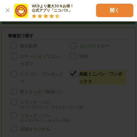
WEBより最大30％お得！

開く
公式アプリ「ニコパス」
岡山市北区のニコニコレンタカーを条件検索
車種別で探す
軽自動車
コンパクトカー
ステーションワゴン・
SUV
セダン
ミニバン・ワンボック
高級ミニバン・ワンボ
ス
ックス
軽トラック・商用バン
トラック・バン
(タウンエースバン、ライトエースバン等)
トラック・バン
(ハイエースバン・キャラバン等)
店舗オリジナル