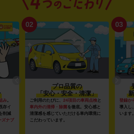
02
03
プロ品質の
〜
「安心・安全・清潔」
新
組み
。
ご利用のたびに、
24項目の車両点検
と
登録か
既存イ
車内外の清掃・除菌
を徹底。安心感と
導入し
を削減
清潔感を感じていただける車内環境に
います
ーズナブ
こだわっています。