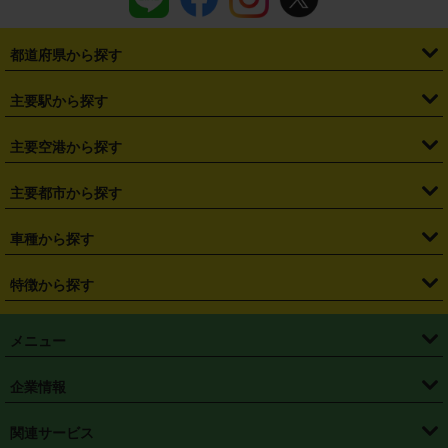
都道府県から探す
・
北海道
・
青森県
・
岩手県
・
宮城県
・
秋田県
・
山形県
主要駅から探す
・
福島県
・
東京都
・
神奈川県
・
埼玉県
・
千葉県
・
茨城県
・
札幌駅
・
仙台駅
・
新宿駅
・
池袋駅
・
渋谷駅
・
東京駅
主要空港から探す
・
栃木県
・
群馬県
・
山梨県
・
愛知県
・
静岡県
・
岐阜県
・
横浜駅
・
川崎駅
・
大宮駅
・
西船橋駅
・
柏駅
・
名古屋駅
・
新千歳空港
・
仙台空港
主要都市から探す
・
長野県
・
新潟県
・
富山県
・
石川県
・
福井県
・
大阪府
・
大阪駅
・
難波駅
・
三宮駅
・
京都駅
・
広島駅
・
博多駅
・
成田空港
・
羽田空港
・
兵庫県
・
京都府
・
滋賀県
・
和歌山県
・
奈良県
・
三重県
・
札幌市
・
仙台市
車種から探す
・
熊本駅
・
那覇空港駅
・
中部国際空港セントレア
・
関西国際空港
・
鳥取県
・
島根県
・
岡山県
・
広島県
・
山口県
・
徳島県
・
千葉市
・
さいたま市
・
軽自動車
・
コンパクトカー
・
ステーションワゴン・セダン
特徴から探す
・
大阪国際空港（伊丹空港）
・
神戸空港
・
香川県
・
愛媛県
・
高知県
・
福岡県
・
佐賀県
・
長崎県
・
横浜市
・
川崎市
・
ミニバン・ワンボックス
・
高級ミニバン・ワンボックス
・
SUV
・
岡山空港
・
徳島空港
・
ハイブリッド
・
宅配レンタカー
・
ETCカードレンタル
・
熊本県
・
大分県
・
宮崎県
・
鹿児島県
・
沖縄県
・
相模原市
・
新潟市
メニュー
・
軽トラック・商用バン
・
福岡空港
・
鹿児島空港
・
長期レンタル
・
深夜時間帯レンタル
・
免責補償プラス
・
静岡市
・
浜松市
・
・
トラック・バン
トップページ
・
はじめての方へ
・
ご利用案内
(タウンエースバン、ライトエースバン等)
企業情報
・
那覇空港
・
パーフェクト補償
・
スタッドレスタイヤ
・
直前予約
・
名古屋市
・
京都市
・
・
トラック・バン
ベストレート保証
・
予約から返却まで
・
・
店舗オリジナル
利用シーン別ガイ
(ハイエースバン・キャラバン等)
・
・
ニコパス(アプリ)
会社概要
・
ニュース
・
国際運転免許証
・
フランチャイズ募集
・
営業時間外返却サービス
・
個人情報保護
関連サービス
・
大阪市
・
堺市
ド