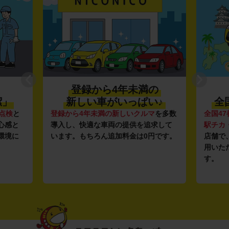
登録から4年未満の
潔」
新しい車がいっぱい♪
全
点検
と
登録から4年未満の新しいクルマ
を多数
全国47
心感と
導入し、快適な車両の提供を追求して
駅チカ
環境に
います。もちろん追加料金は0円です。
店舗で
用いた
す。