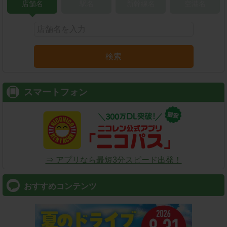
店舗名
駅名
新幹線名
空港名
検索
スマートフォン
⇒ アプリなら最短3分スピード出発！
おすすめコンテンツ