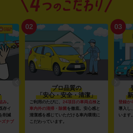
02
03
プロ品質の
〜
「安心・安全・清潔」
新
組み
。
ご利用のたびに、
24項目の車両点検
と
登録か
既存イ
車内外の清掃・除菌
を徹底。安心感と
導入し
を削減
清潔感を感じていただける車内環境に
います
ーズナブ
こだわっています。