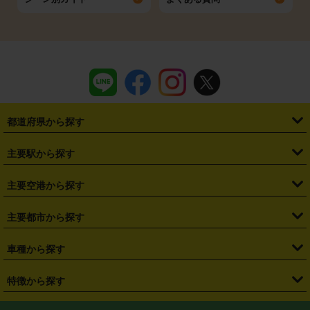
都道府県から探す
・
北海道
・
青森県
・
岩手県
・
宮城県
・
秋田県
・
山形県
主要駅から探す
・
福島県
・
東京都
・
神奈川県
・
埼玉県
・
千葉県
・
茨城県
・
札幌駅
・
仙台駅
・
新宿駅
・
池袋駅
・
渋谷駅
・
東京駅
主要空港から探す
・
栃木県
・
群馬県
・
山梨県
・
愛知県
・
静岡県
・
岐阜県
・
横浜駅
・
川崎駅
・
大宮駅
・
西船橋駅
・
柏駅
・
名古屋駅
・
新千歳空港
・
仙台空港
主要都市から探す
・
長野県
・
新潟県
・
富山県
・
石川県
・
福井県
・
大阪府
・
大阪駅
・
難波駅
・
三宮駅
・
京都駅
・
広島駅
・
博多駅
・
成田空港
・
羽田空港
・
兵庫県
・
京都府
・
滋賀県
・
和歌山県
・
奈良県
・
三重県
・
札幌市
・
仙台市
車種から探す
・
熊本駅
・
那覇空港駅
・
中部国際空港セントレア
・
関西国際空港
・
鳥取県
・
島根県
・
岡山県
・
広島県
・
山口県
・
徳島県
・
千葉市
・
さいたま市
・
軽自動車
・
コンパクトカー
・
ステーションワゴン・セダン
特徴から探す
・
大阪国際空港（伊丹空港）
・
神戸空港
・
香川県
・
愛媛県
・
高知県
・
福岡県
・
佐賀県
・
長崎県
・
横浜市
・
川崎市
・
ミニバン・ワンボックス
・
高級ミニバン・ワンボックス
・
SUV
・
岡山空港
・
徳島空港
・
ハイブリッド
・
宅配レンタカー
・
ETCカードレンタル