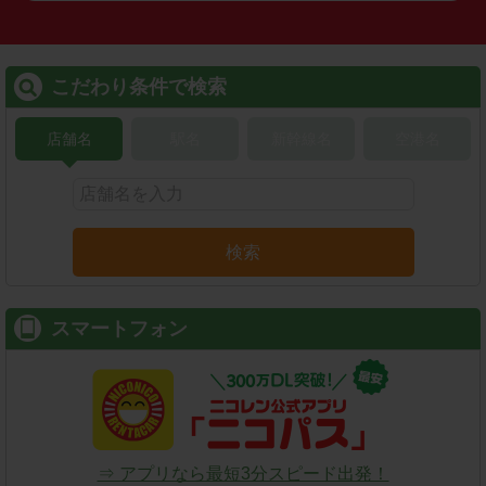
こだわり条件で検索
店舗名
駅名
新幹線名
空港名
検索
スマートフォン
⇒ アプリなら最短3分スピード出発！