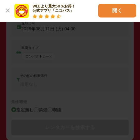
出発日時
WEBより最大30％お得！

2026年08月10日 (月)
04:00
開く
公式アプリ「ニコパス」
返却日時
2026年08月11日 (火)
04:00
車両タイプ
コンパクトカー
その他の検索条件
指定なし
禁煙/喫煙
指定無し
禁煙
喫煙
レンタカーを検索する