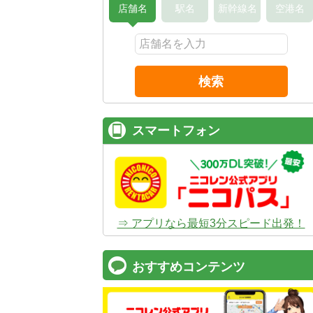
店舗名
駅名
新幹線名
空港名
検索
スマートフォン
⇒ アプリなら最短3分スピード出発！
おすすめコンテンツ