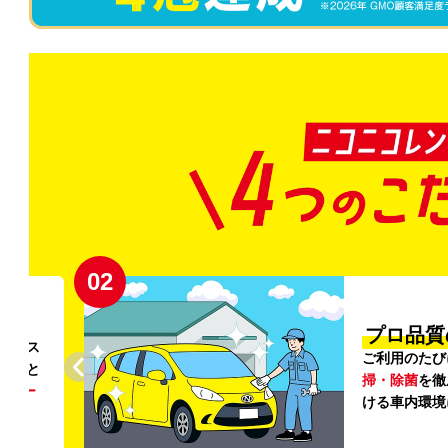
02
円〜
プロ品質
リンス
ご利用のたび
ること
掃・除菌
を徹
う
リー
ける車内環境