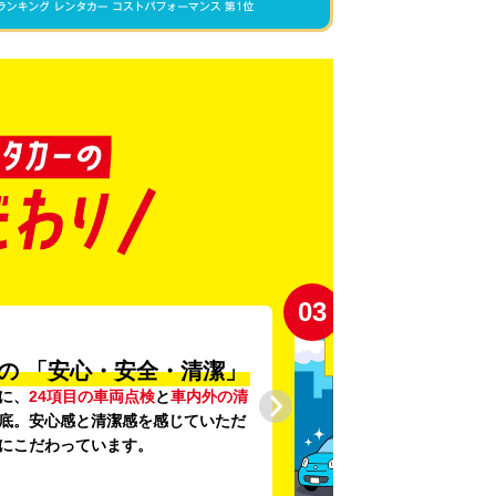
03
の
「安心・安全・清潔」
に、
24項目の車両点検
と
車内外の清
底。安心感と清潔感を感じていただ
にこだわっています。