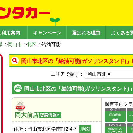
ご利用案内
キャンペーン
選ばれる理由
よくある
県
>
岡山市
>
北区
>
給油可能
岡山市北区の「給油可能(ガソリンスタンド)」
エリアで探す：
岡山市北区の「給油可能(ガソリンスタンド)
保有車両クラ
岡大前店
住所：
岡山市北区学南町2-4-7
地図