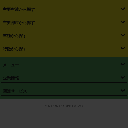
・
福島県
・
東京都
・
神奈川県
・
埼玉県
・
千葉県
・
茨城県
・
札幌駅
・
仙台駅
・
新宿駅
・
池袋駅
・
渋谷駅
・
東京駅
主要空港から探す
・
栃木県
・
群馬県
・
山梨県
・
愛知県
・
静岡県
・
岐阜県
・
横浜駅
・
川崎駅
・
大宮駅
・
西船橋駅
・
柏駅
・
名古屋駅
・
新千歳空港
・
仙台空港
主要都市から探す
・
長野県
・
新潟県
・
富山県
・
石川県
・
福井県
・
大阪府
・
大阪駅
・
難波駅
・
三宮駅
・
京都駅
・
広島駅
・
博多駅
・
成田空港
・
羽田空港
・
兵庫県
・
京都府
・
滋賀県
・
和歌山県
・
奈良県
・
三重県
・
札幌市
・
仙台市
車種から探す
・
熊本駅
・
那覇空港駅
・
中部国際空港セントレア
・
関西国際空港
・
鳥取県
・
島根県
・
岡山県
・
広島県
・
山口県
・
徳島県
・
千葉市
・
さいたま市
・
軽自動車
・
コンパクトカー
・
ステーションワゴン・セダン
特徴から探す
・
大阪国際空港（伊丹空港）
・
神戸空港
・
香川県
・
愛媛県
・
高知県
・
福岡県
・
佐賀県
・
長崎県
・
横浜市
・
川崎市
・
ミニバン・ワンボックス
・
高級ミニバン・ワンボックス
・
SUV
・
岡山空港
・
徳島空港
・
ハイブリッド
・
宅配レンタカー
・
ETCカードレンタル
・
熊本県
・
大分県
・
宮崎県
・
鹿児島県
・
沖縄県
・
相模原市
・
新潟市
メニュー
・
軽トラック・商用バン
・
福岡空港
・
鹿児島空港
・
長期レンタル
・
深夜時間帯レンタル
・
免責補償プラス
・
静岡市
・
浜松市
・
・
トラック・バン
トップページ
・
はじめての方へ
・
ご利用案内
(タウンエースバン、ライトエースバン等)
企業情報
・
那覇空港
・
パーフェクト補償
・
スタッドレスタイヤ
・
直前予約
・
名古屋市
・
京都市
・
・
トラック・バン
ベストレート保証
・
予約から返却まで
・
・
店舗オリジナル
利用シーン別ガイ
(ハイエースバン・キャラバン等)
・
・
ニコパス(アプリ)
会社概要
・
ニュース
・
国際運転免許証
・
フランチャイズ募集
・
営業時間外返却サービス
・
個人情報保護
関連サービス
・
大阪市
・
堺市
ド
・
・
レッカー搬送サービス
カスタマーハラスメントに対する基本方針
・
神戸市
・
岡山市
・
・
車種・料金
カーリースなら「定額ニコノリパック」
・
店舗を探す
・
キャンペーン
© NICONICO RENT A CAR
・
特定商取引法に基づく表記
・
旅行業約款
・
広島市
・
北九州市
・
・
会員特典
超短期カーリースの「ニコリース」
・
選ばれる理由
・
安心・安全への取
り組み
・
福岡市
・
熊本市
・
清潔・快適な車内
・
徹底した車両点検
・
新しいクルマ