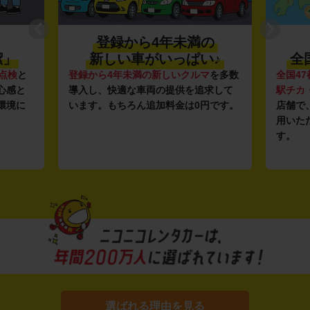
登録から4年未満の
潔」
新しい車がいっぱい♪
全
点検
と
登録から4年未満の新しいクルマ
を多数
全国47
心感と
導入し、快適な車両の提供を追求して
駅チカ
環境に
います。もちろん追加料金は0円です。
店舗で
用いた
す。
選ばれる理由を見る