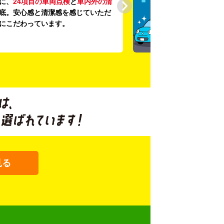
に、
24項目の車両点検
と
車内外の清
底。安心感と清潔感を感じていただ
にこだわっています。
見る