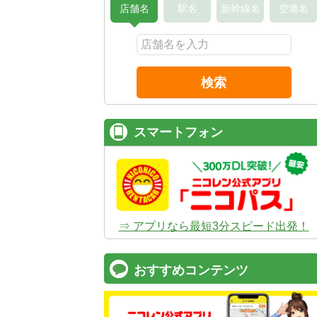
店舗名
駅名
新幹線名
空港名
検索
スマートフォン
⇒ アプリなら最短3分スピード出発！
おすすめコンテンツ