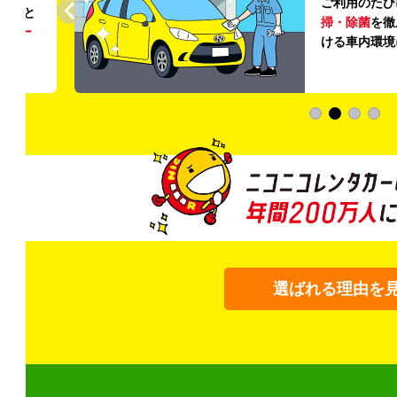
ご利用のたび
ること
掃・除菌
を徹
う
リー
ける車内環境
選ばれる理由を