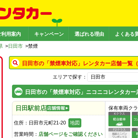
ご利用案内
キャンペーン
選ばれる理由
よくある
県
>
日田市
>
禁煙
日田市の「禁煙車対応」レンタカー店舗一覧（
エリアで探す：
日田市の「禁煙車対応」ニコニコレンタカー
日田駅前店
保有車両クラ
住所：
日田市元町21-20
地図
営業時間：
店舗ページをご確認ください