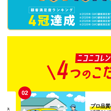
02
円〜
プロ品質
リンス