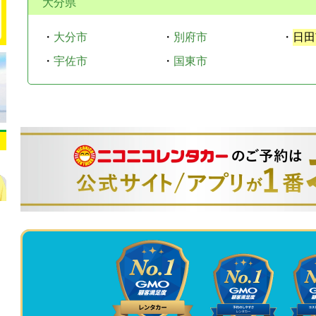
大分県
・
大分市
・
別府市
・
日田
・
宇佐市
・
国東市