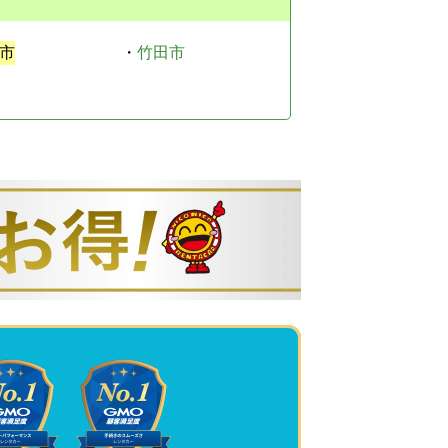
市
・
竹田市