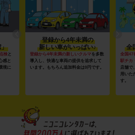
登録から4年未満の
潔」
新しい車がいっぱい♪
全
点検
と
登録から4年未満の新しいクルマ
を多数
全国47
心感と
導入し、快適な車両の提供を追求して
駅チカ
環境に
います。もちろん追加料金は0円です。
店舗で
用いた
す。