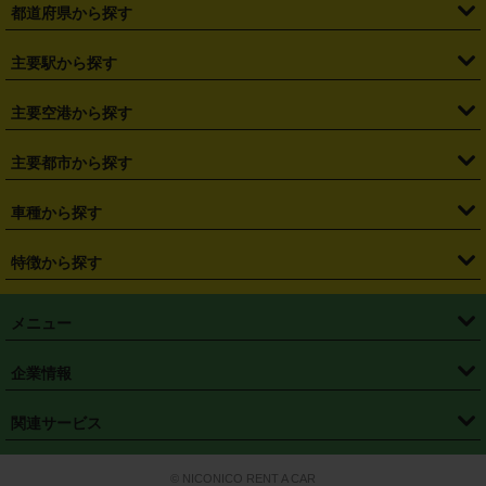
都道府県から探す
・
北海道
・
青森県
・
岩手県
・
宮城県
・
秋田県
・
山形県
主要駅から探す
・
福島県
・
東京都
・
神奈川県
・
埼玉県
・
千葉県
・
茨城県
・
札幌駅
・
仙台駅
・
新宿駅
・
池袋駅
・
渋谷駅
・
東京駅
主要空港から探す
・
栃木県
・
群馬県
・
山梨県
・
愛知県
・
静岡県
・
岐阜県
・
横浜駅
・
川崎駅
・
大宮駅
・
西船橋駅
・
柏駅
・
名古屋駅
・
新千歳空港
・
仙台空港
主要都市から探す
・
長野県
・
新潟県
・
富山県
・
石川県
・
福井県
・
大阪府
・
大阪駅
・
難波駅
・
三宮駅
・
京都駅
・
広島駅
・
博多駅
・
成田空港
・
羽田空港
・
兵庫県
・
京都府
・
滋賀県
・
和歌山県
・
奈良県
・
三重県
・
札幌市
・
仙台市
車種から探す
・
熊本駅
・
那覇空港駅
・
中部国際空港セントレア
・
関西国際空港
・
鳥取県
・
島根県
・
岡山県
・
広島県
・
山口県
・
徳島県
・
千葉市
・
さいたま市
・
軽自動車
・
コンパクトカー
・
ステーションワゴン・セダン
特徴から探す
・
大阪国際空港（伊丹空港）
・
神戸空港
・
香川県
・
愛媛県
・
高知県
・
福岡県
・
佐賀県
・
長崎県
・
横浜市
・
川崎市
・
ミニバン・ワンボックス
・
高級ミニバン・ワンボックス
・
SUV
・
岡山空港
・
徳島空港
・
ハイブリッド
・
宅配レンタカー
・
ETCカードレンタル
・
熊本県
・
大分県
・
宮崎県
・
鹿児島県
・
沖縄県
・
相模原市
・
新潟市
メニュー
・
軽トラック・商用バン
・
福岡空港
・
鹿児島空港
・
長期レンタル
・
深夜時間帯レンタル
・
免責補償プラス
・
静岡市
・
浜松市
・
・
トラック・バン
トップページ
・
はじめての方へ
・
ご利用案内
(タウンエースバン、ライトエースバン等)
企業情報
・
那覇空港
・
パーフェクト補償
・
スタッドレスタイヤ
・
直前予約
・
名古屋市
・
京都市
・
・
トラック・バン
ベストレート保証
・
予約から返却まで
・
・
店舗オリジナル
利用シーン別ガイ
(ハイエースバン・キャラバン等)
・
・
ニコパス(アプリ)
会社概要
・
ニュース
・
国際運転免許証
・
フランチャイズ募集
・
営業時間外返却サービス
・
個人情報保護
関連サービス
・
大阪市
・
堺市
ド
・
・
レッカー搬送サービス
カスタマーハラスメントに対する基本方針
・
神戸市
・
岡山市
・
・
車種・料金
カーリースなら「定額ニコノリパック」
・
店舗を探す
・
キャンペーン
© NICONICO RENT A CAR
・
特定商取引法に基づく表記
・
旅行業約款