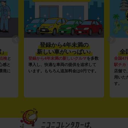
登録から4年未満の
潔」
新しい車がいっぱい♪
全
点検
と
登録から4年未満の新しいクルマ
を多数
全国47
心感と
導入し、快適な車両の提供を追求して
駅チカ
環境に
います。もちろん追加料金は0円です。
店舗で
用いた
す。