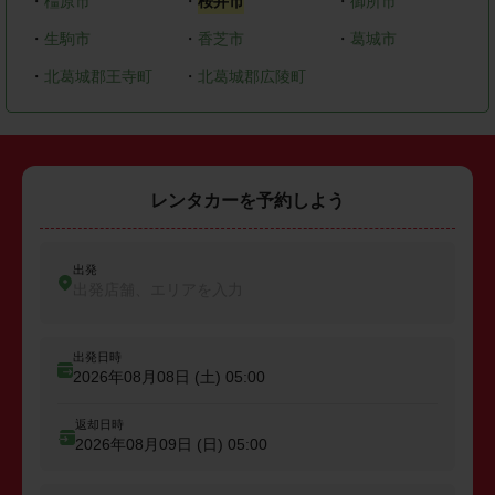
・
橿原市
・
桜井市
・
御所市
・
生駒市
・
香芝市
・
葛城市
・
北葛城郡王寺町
・
北葛城郡広陵町
レンタカーを予約しよう
出発
出発店舗、エリアを入力
出発日時
2026年08月08日 (土)
05:00
返却日時
2026年08月09日 (日)
05:00