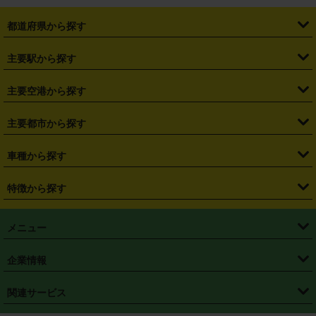
都道府県から探す
・
北海道
・
青森県
・
岩手県
・
宮城県
・
秋田県
・
山形県
主要駅から探す
・
福島県
・
東京都
・
神奈川県
・
埼玉県
・
千葉県
・
茨城県
・
札幌駅
・
仙台駅
・
新宿駅
・
池袋駅
・
渋谷駅
・
東京駅
主要空港から探す
・
栃木県
・
群馬県
・
山梨県
・
愛知県
・
静岡県
・
岐阜県
・
横浜駅
・
川崎駅
・
大宮駅
・
西船橋駅
・
柏駅
・
名古屋駅
・
新千歳空港
・
仙台空港
主要都市から探す
・
長野県
・
新潟県
・
富山県
・
石川県
・
福井県
・
大阪府
・
大阪駅
・
難波駅
・
三宮駅
・
京都駅
・
広島駅
・
博多駅
・
成田空港
・
羽田空港
・
兵庫県
・
京都府
・
滋賀県
・
和歌山県
・
奈良県
・
三重県
・
札幌市
・
仙台市
車種から探す
・
熊本駅
・
那覇空港駅
・
中部国際空港セントレア
・
関西国際空港
・
鳥取県
・
島根県
・
岡山県
・
広島県
・
山口県
・
徳島県
・
千葉市
・
さいたま市
・
軽自動車
・
コンパクトカー
・
ステーションワゴン・セダン
特徴から探す
・
大阪国際空港（伊丹空港）
・
神戸空港
・
香川県
・
愛媛県
・
高知県
・
福岡県
・
佐賀県
・
長崎県
・
横浜市
・
川崎市
・
ミニバン・ワンボックス
・
高級ミニバン・ワンボックス
・
SUV
・
岡山空港
・
徳島空港
・
ハイブリッド
・
宅配レンタカー
・
ETCカードレンタル
・
熊本県
・
大分県
・
宮崎県
・
鹿児島県
・
沖縄県
・
相模原市
・
新潟市
メニュー
・
軽トラック・商用バン
・
福岡空港
・
鹿児島空港
・
長期レンタル
・
深夜時間帯レンタル
・
免責補償プラス
・
静岡市
・
浜松市
・
・
トラック・バン
トップページ
・
はじめての方へ
・
ご利用案内
(タウンエースバン、ライトエースバン等)
企業情報
・
那覇空港
・
パーフェクト補償
・
スタッドレスタイヤ
・
直前予約
・
名古屋市
・
京都市
・
・
トラック・バン
ベストレート保証
・
予約から返却まで
・
・
店舗オリジナル
利用シーン別ガイ
(ハイエースバン・キャラバン等)
・
・
ニコパス(アプリ)
会社概要
・
ニュース
・
国際運転免許証
・
フランチャイズ募集
・
営業時間外返却サービス
・
個人情報保護
関連サービス
・
大阪市
・
堺市
ド
・
・
レッカー搬送サービス
カスタマーハラスメントに対する基本方針