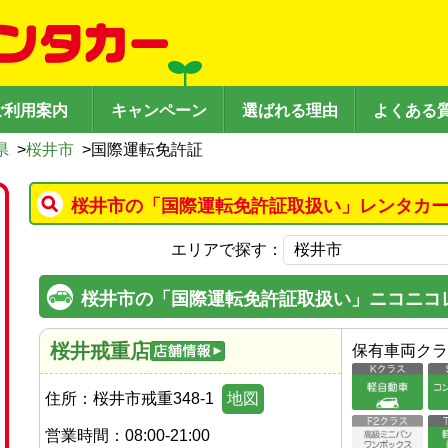
ご利用案内
キャンペーン
選ばれる理由
よくある
県
>
桜井市
>
国際運転免許証
桜井市の「国際運転免許証取扱い」レンタカー
エリアで探す：
桜井市の「国際運転免許証取扱い」ニコニコ
桜井戒重店
保有車両クラ
住所：
桜井市戒重348-1
地図
営業時間：
08:00-21:00