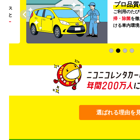
円〜
プロ品質
リンス
ご利用のたび
ること
掃・除菌
を徹
う
リー
ける車内環境
選ばれる理由を