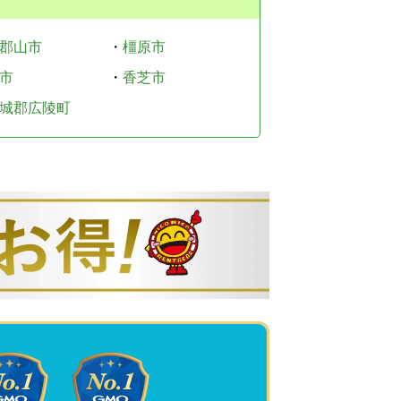
郡山市
・
橿原市
市
・
香芝市
城郡広陵町