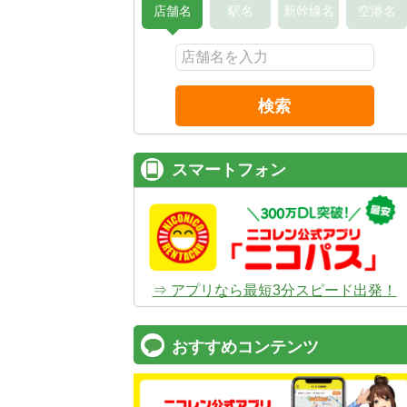
店舗名
駅名
新幹線名
空港名
検索
スマートフォン
⇒ アプリなら最短3分スピード出発！
おすすめコンテンツ