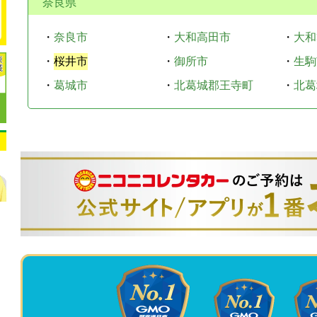
奈良県
・
奈良市
・
大和高田市
・
大和
・
桜井市
・
御所市
・
生駒
・
葛城市
・
北葛城郡王寺町
・
北葛