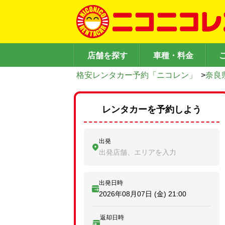
店舗を探す
車種・料金
格安レンタカー予約「ニコレン」
>
奈良
レンタカーを予約しよう
出発
出発店舗、エリアを入力
出発日時
2026年08月07日 (金)
21:00
返却日時