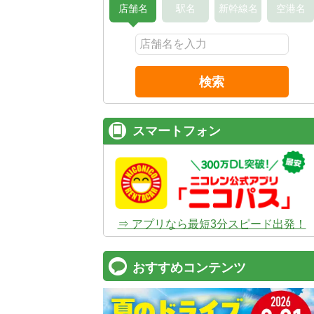
店舗名
駅名
新幹線名
空港名
検索
スマートフォン
⇒ アプリなら最短3分スピード出発！
おすすめコンテンツ