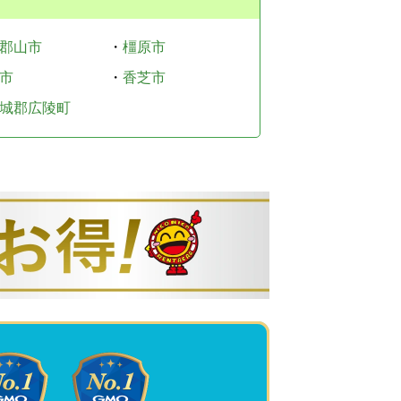
郡山市
・
橿原市
市
・
香芝市
城郡広陵町