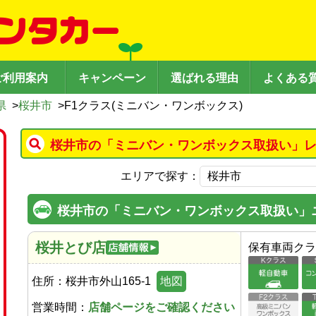
ご利用案内
キャンペーン
選ばれる理由
よくある
県
>
桜井市
>
F1クラス(ミニバン・ワンボックス)
桜井市の「ミニバン・ワンボックス取扱い」レ
エリアで探す：
桜井市の「ミニバン・ワンボックス取扱い」
桜井とび店
保有車両クラ
住所：
桜井市外山165-1
地図
営業時間：
店舗ページをご確認ください