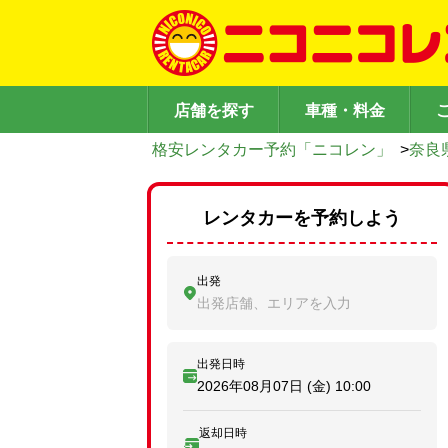
店舗を探す
車種・料金
格安レンタカー予約「ニコレン」
>
奈良
レンタカーを予約しよう
出発
出発店舗、エリアを入力
出発日時
2026年08月07日 (金)
10:00
返却日時