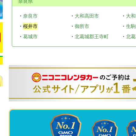
奈良県
・
奈良市
・
大和高田市
・
大和
・
桜井市
・
御所市
・
生駒
・
葛城市
・
北葛城郡王寺町
・
北葛