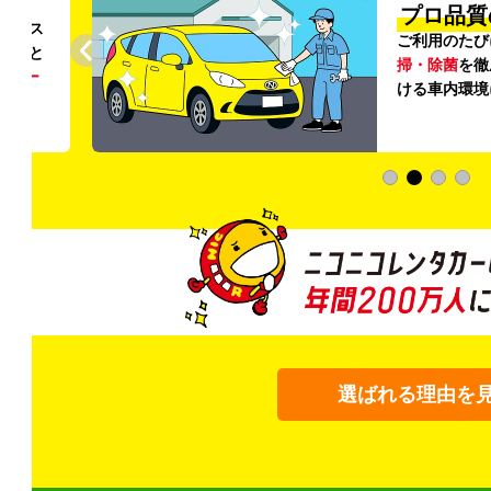
円〜
プロ品質
リンス
ご利用のたび
ること
掃・除菌
を徹
う
リー
ける車内環境
選ばれる理由を