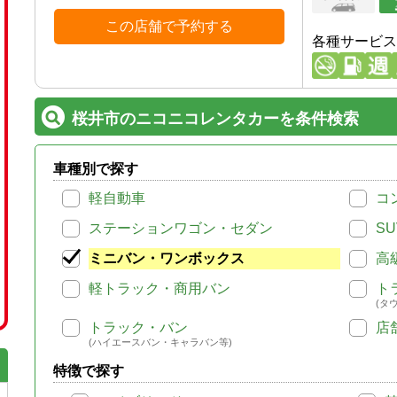
この店舗で予約する
各種サービス
桜井市のニコニコレンタカーを条件検索
車種別で探す
軽自動車
コ
ステーションワゴン・セダン
SU
ミニバン・ワンボックス
高
軽トラック・商用バン
ト
(タ
トラック・バン
店
(ハイエースバン・キャラバン等)
特徴で探す