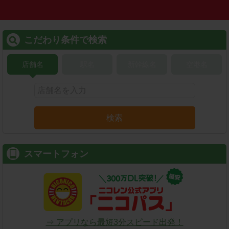
こだわり条件で検索
店舗名
駅名
新幹線名
空港名
検索
スマートフォン
⇒ アプリなら最短3分スピード出発！