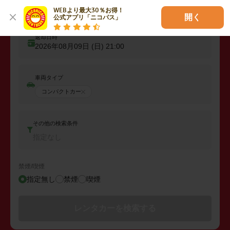
出発日時
WEBより最大30％お得！

2026年08月08日 (土)
21:00
開く
公式アプリ「ニコパス」
返却日時
2026年08月09日 (日)
21:00
車両タイプ
コンパクトカー
その他の検索条件
指定なし
禁煙/喫煙
指定無し
禁煙
喫煙
レンタカーを検索する