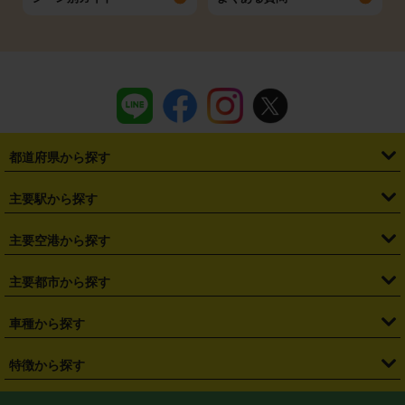
都道府県から探す
・
北海道
・
青森県
・
岩手県
・
宮城県
・
秋田県
・
山形県
主要駅から探す
・
福島県
・
東京都
・
神奈川県
・
埼玉県
・
千葉県
・
茨城県
・
札幌駅
・
仙台駅
・
新宿駅
・
池袋駅
・
渋谷駅
・
東京駅
主要空港から探す
・
栃木県
・
群馬県
・
山梨県
・
愛知県
・
静岡県
・
岐阜県
・
横浜駅
・
川崎駅
・
大宮駅
・
西船橋駅
・
柏駅
・
名古屋駅
・
新千歳空港
・
仙台空港
主要都市から探す
・
長野県
・
新潟県
・
富山県
・
石川県
・
福井県
・
大阪府
・
大阪駅
・
難波駅
・
三宮駅
・
京都駅
・
広島駅
・
博多駅
・
成田空港
・
羽田空港
・
兵庫県
・
京都府
・
滋賀県
・
和歌山県
・
奈良県
・
三重県
・
札幌市
・
仙台市
車種から探す
・
熊本駅
・
那覇空港駅
・
中部国際空港セントレア
・
関西国際空港
・
鳥取県
・
島根県
・
岡山県
・
広島県
・
山口県
・
徳島県
・
千葉市
・
さいたま市
・
軽自動車
・
コンパクトカー
・
ステーションワゴン・セダン
特徴から探す
・
大阪国際空港（伊丹空港）
・
神戸空港
・
香川県
・
愛媛県
・
高知県
・
福岡県
・
佐賀県
・
長崎県
・
横浜市
・
川崎市
・
ミニバン・ワンボックス
・
高級ミニバン・ワンボックス
・
SUV
・
岡山空港
・
徳島空港
・
ハイブリッド
・
宅配レンタカー
・
ETCカードレンタル