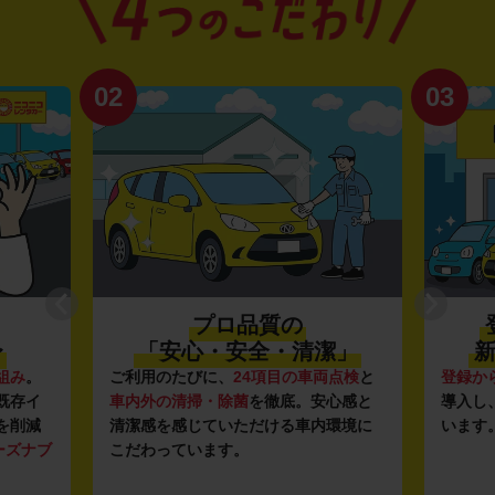
02
03
プロ品質の
〜
「安心・安全・清潔」
新
組み
。
ご利用のたびに、
24項目の車両点検
と
登録か
既存イ
車内外の清掃・除菌
を徹底。安心感と
導入し
を削減
清潔感を感じていただける車内環境に
います
ーズナブ
こだわっています。