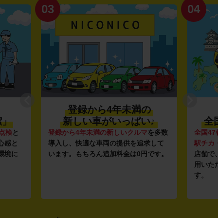
03
04
登録から4年未満の
潔」
新しい車がいっぱい♪
全
点検
と
登録から4年未満の新しいクルマ
を多数
全国47
心感と
導入し、快適な車両の提供を追求して
駅チカ
環境に
います。もちろん追加料金は0円です。
店舗で
用いた
す。