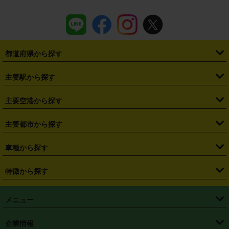
都道府県から探す
・
北海道
・
青森県
・
岩手県
・
宮城県
・
秋田県
・
山形県
主要駅から探す
・
福島県
・
東京都
・
神奈川県
・
埼玉県
・
千葉県
・
茨城県
・
札幌駅
・
仙台駅
・
新宿駅
・
池袋駅
・
渋谷駅
・
東京駅
主要空港から探す
・
栃木県
・
群馬県
・
山梨県
・
愛知県
・
静岡県
・
岐阜県
・
横浜駅
・
川崎駅
・
大宮駅
・
西船橋駅
・
柏駅
・
名古屋駅
・
新千歳空港
・
仙台空港
主要都市から探す
・
長野県
・
新潟県
・
富山県
・
石川県
・
福井県
・
大阪府
・
大阪駅
・
難波駅
・
三宮駅
・
京都駅
・
広島駅
・
博多駅
・
成田空港
・
羽田空港
・
兵庫県
・
京都府
・
滋賀県
・
和歌山県
・
奈良県
・
三重県
・
札幌市
・
仙台市
車種から探す
・
熊本駅
・
那覇空港駅
・
中部国際空港セントレア
・
関西国際空港
・
鳥取県
・
島根県
・
岡山県
・
広島県
・
山口県
・
徳島県
・
千葉市
・
さいたま市
・
軽自動車
・
コンパクトカー
・
ステーションワゴン・セダン
特徴から探す
・
大阪国際空港（伊丹空港）
・
神戸空港
・
香川県
・
愛媛県
・
高知県
・
福岡県
・
佐賀県
・
長崎県
・
横浜市
・
川崎市
・
ミニバン・ワンボックス
・
高級ミニバン・ワンボックス
・
SUV
・
岡山空港
・
徳島空港
・
ハイブリッド
・
宅配レンタカー
・
ETCカードレンタル
・
熊本県
・
大分県
・
宮崎県
・
鹿児島県
・
沖縄県
・
相模原市
・
新潟市
メニュー
・
軽トラック・商用バン
・
福岡空港
・
鹿児島空港
・
長期レンタル
・
深夜時間帯レンタル
・
免責補償プラス
・
静岡市
・
浜松市
・
・
トラック・バン
トップページ
・
はじめての方へ
・
ご利用案内
(タウンエースバン、ライトエースバン等)
企業情報
・
那覇空港
・
パーフェクト補償
・
スタッドレスタイヤ
・
直前予約