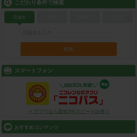
こだわり条件で検索
店舗名
駅名
新幹線名
空港名
検索
スマートフォン
⇒ アプリなら最短3分スピード出発！
おすすめコンテンツ