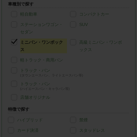
車種別で探す
軽自動車
コンパクトカー
ステーションワゴン・
SUV
セダン
ミニバン・ワンボック
高級ミニバン・ワンボ
ス
ックス
軽トラック・商用バン
トラック・バン
(タウンエースバン、ライトエースバン等)
トラック・バン
(ハイエースバン・キャラバン等)
店舗オリジナル
特徴で探す
ハイブリッド
禁煙
カード決済
スタッドレス