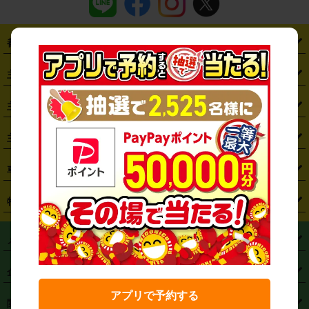
都道府県から探す
・
北海道
・
青森県
・
岩手県
・
宮城県
・
秋田県
・
山形県
主要駅から探す
・
福島県
・
東京都
・
神奈川県
・
埼玉県
・
千葉県
・
茨城県
・
札幌駅
・
仙台駅
・
新宿駅
・
池袋駅
・
渋谷駅
・
東京駅
主要空港から探す
・
栃木県
・
群馬県
・
山梨県
・
愛知県
・
静岡県
・
岐阜県
・
横浜駅
・
川崎駅
・
大宮駅
・
西船橋駅
・
柏駅
・
名古屋駅
・
新千歳空港
・
仙台空港
主要都市から探す
・
長野県
・
新潟県
・
富山県
・
石川県
・
福井県
・
大阪府
・
大阪駅
・
難波駅
・
三宮駅
・
京都駅
・
広島駅
・
博多駅
・
成田空港
・
羽田空港
・
兵庫県
・
京都府
・
滋賀県
・
和歌山県
・
奈良県
・
三重県
・
札幌市
・
仙台市
車種から探す
・
熊本駅
・
那覇空港駅
・
中部国際空港セントレア
・
関西国際空港
・
鳥取県
・
島根県
・
岡山県
・
広島県
・
山口県
・
徳島県
・
千葉市
・
さいたま市
・
軽自動車
・
コンパクトカー
・
ステーションワゴン・セダン
特徴から探す
・
大阪国際空港（伊丹空港）
・
神戸空港
・
香川県
・
愛媛県
・
高知県
・
福岡県
・
佐賀県
・
長崎県
・
横浜市
・
川崎市
・
ミニバン・ワンボックス
・
高級ミニバン・ワンボックス
・
SUV
・
岡山空港
・
徳島空港
・
ハイブリッド
・
宅配レンタカー
・
ETCカードレンタル
・
熊本県
・
大分県
・
宮崎県
・
鹿児島県
・
沖縄県
・
相模原市
・
新潟市
メニュー
・
軽トラック・商用バン
・
福岡空港
・
鹿児島空港
・
長期レンタル
・
深夜時間帯レンタル
・
免責補償プラス
・
静岡市
・
浜松市
・
・
トラック・バン
トップページ
・
はじめての方へ
・
ご利用案内
(タウンエースバン、ライトエースバン等)
企業情報
・
那覇空港
・
パーフェクト補償
・
スタッドレスタイヤ
・
直前予約
・
名古屋市
・
京都市
・
・
トラック・バン
ベストレート保証
・
予約から返却まで
・
・
店舗オリジナル
利用シーン別ガイ
(ハイエースバン・キャラバン等)
アプリで予約する
・
・
ニコパス(アプリ)
会社概要
・
ニュース
・
国際運転免許証
・
フランチャイズ募集
・
営業時間外返却サービス
・
個人情報保護
関連サービス
・
大阪市
・
堺市
ド