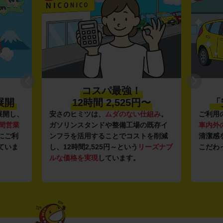
コスパ最強！
展開
12時間 2,525円〜
「
展開し、
安さのヒミツは、
ムダのない仕組み
。
ご利用
時間営業
ガソリンスタンドや整備工場の既存イ
車内外
にご利
ンフラを活用することでコストを削減
清潔感
ていま
し、12時間2,525円～という
リーズナブ
こだわ
ルな価格を実現
しています。