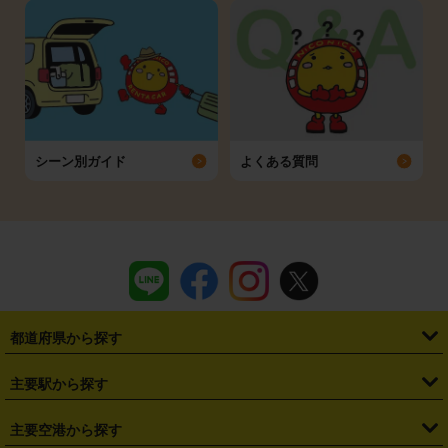
シーン別ガイド
よくある質問
都道府県から探す
・
北海道
・
青森県
・
岩手県
・
宮城県
・
秋田県
・
山形県
主要駅から探す
・
福島県
・
東京都
・
神奈川県
・
埼玉県
・
千葉県
・
茨城県
・
札幌駅
・
仙台駅
・
新宿駅
・
池袋駅
・
渋谷駅
・
東京駅
主要空港から探す
・
栃木県
・
群馬県
・
山梨県
・
愛知県
・
静岡県
・
岐阜県