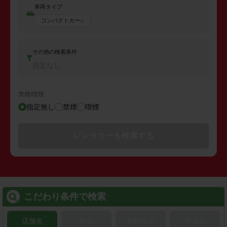
車両タイプ
コンパクトカー
その他の検索条件
指定なし
禁煙/喫煙
指定無し
禁煙
喫煙
レンタカーを検索する
こだわり条件で検索
店舗名
駅名
新幹線名
空港名