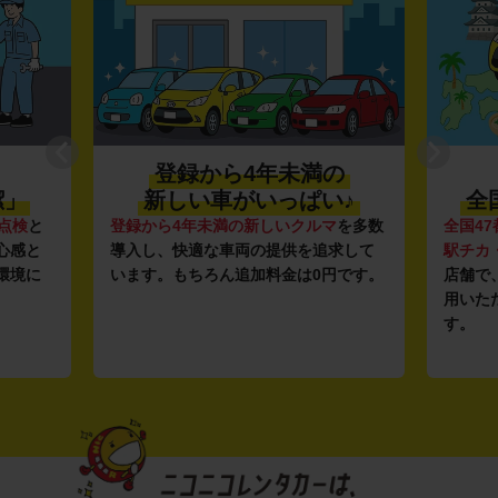
登録から4年未満の
潔」
新しい車がいっぱい♪
全
点検
と
登録から4年未満の新しいクルマ
を多数
全国47
心感と
導入し、快適な車両の提供を追求して
駅チカ
環境に
います。もちろん追加料金は0円です。
店舗で
用いた
す。