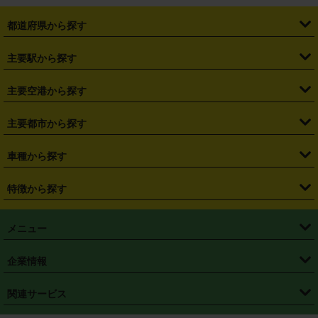
都道府県から探す
・
北海道
・
青森県
・
岩手県
・
宮城県
・
秋田県
・
山形県
主要駅から探す
・
福島県
・
東京都
・
神奈川県
・
埼玉県
・
千葉県
・
茨城県
・
札幌駅
・
仙台駅
・
新宿駅
・
池袋駅
・
渋谷駅
・
東京駅
主要空港から探す
・
栃木県
・
群馬県
・
山梨県
・
愛知県
・
静岡県
・
岐阜県
・
横浜駅
・
川崎駅
・
大宮駅
・
西船橋駅
・
柏駅
・
名古屋駅
・
新千歳空港
・
仙台空港
主要都市から探す
・
長野県
・
新潟県
・
富山県
・
石川県
・
福井県
・
大阪府
・
大阪駅
・
難波駅
・
三宮駅
・
京都駅
・
広島駅
・
博多駅
・
成田空港
・
羽田空港
・
兵庫県
・
京都府
・
滋賀県
・
和歌山県
・
奈良県
・
三重県
・
札幌市
・
仙台市
車種から探す
・
熊本駅
・
那覇空港駅
・
中部国際空港セントレア
・
関西国際空港
・
鳥取県
・
島根県
・
岡山県
・
広島県
・
山口県
・
徳島県
・
千葉市
・
さいたま市
・
軽自動車
・
コンパクトカー
・
ステーションワゴン・セダン
特徴から探す
・
大阪国際空港（伊丹空港）
・
神戸空港
・
香川県
・
愛媛県
・
高知県
・
福岡県
・
佐賀県
・
長崎県
・
横浜市
・
川崎市
・
ミニバン・ワンボックス
・
高級ミニバン・ワンボックス
・
SUV
・
岡山空港
・
徳島空港
・
ハイブリッド
・
宅配レンタカー
・
ETCカードレンタル
・
熊本県
・
大分県
・
宮崎県
・
鹿児島県
・
沖縄県
・
相模原市
・
新潟市
メニュー
・
軽トラック・商用バン
・
福岡空港
・
鹿児島空港
・
長期レンタル
・
深夜時間帯レンタル
・
免責補償プラス
・
静岡市
・
浜松市
・
・
トラック・バン
トップページ
・
はじめての方へ
・
ご利用案内
(タウンエースバン、ライトエースバン等)
企業情報
・
那覇空港
・
パーフェクト補償
・
スタッドレスタイヤ
・
直前予約
・
名古屋市
・
京都市
・
・
トラック・バン
ベストレート保証
・
予約から返却まで
・
・
店舗オリジナル
利用シーン別ガイ
(ハイエースバン・キャラバン等)
・
・
ニコパス(アプリ)
会社概要
・
ニュース
・
国際運転免許証
・
フランチャイズ募集
・
営業時間外返却サービス
・
個人情報保護
関連サービス
・
大阪市
・
堺市
ド
・
・
レッカー搬送サービス
カスタマーハラスメントに対する基本方針
・
神戸市
・
岡山市