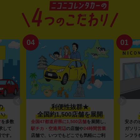
04
01
の
利便性抜群★
♪
全国約1,500店舗を展開
マ
を多数
全国47都道府県に1,500店舗
を展開し、
安さの
求して
駅チカ・空港周辺
の店舗や
24時間営業
ガソリ
円です。
店舗で、いつでもどこでも気軽にご利
ンフラ