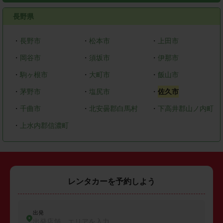
長野県
・
長野市
・
松本市
・
上田市
・
岡谷市
・
須坂市
・
伊那市
・
駒ヶ根市
・
大町市
・
飯山市
・
茅野市
・
塩尻市
・
佐久市
・
千曲市
・
北安曇郡白馬村
・
下高井郡山ノ内町
・
上水内郡信濃町
レンタカーを予約しよう
出発
出発店舗、エリアを入力