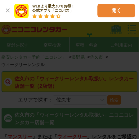
WEBより最大30％お得！

開く
公式アプリ「ニコパス」
店舗を探す
空車検索
車種・料金
ご利用案内
>
>
>
格安レンタカー予約「ニコレン」
長野県
佐久市
ウィークリーレンタル
佐久市の「ウィークリーレンタル取扱い」レンタカー
店舗一覧（2店舗）
エリアで探す：
検索
佐久市の「ウィークリーレンタル取扱い」ニコニコレ
ンタカー店舗一覧
「
マンスリー
」または「
ウィークリー
」レンタルをご希望の