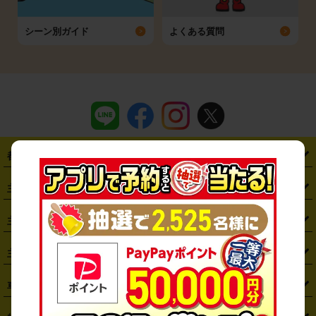
シーン別ガイド
よくある質問
都道府県から探す
・
北海道
・
青森県
・
岩手県
・
宮城県
・
秋田県
・
山形県
主要駅から探す
・
福島県
・
東京都
・
神奈川県
・
埼玉県
・
千葉県
・
茨城県
・
札幌駅
・
仙台駅
・
新宿駅
・
池袋駅
・
渋谷駅
・
東京駅
主要空港から探す
・
栃木県
・
群馬県
・
山梨県
・
愛知県
・
静岡県
・
岐阜県
・
横浜駅
・
川崎駅
・
大宮駅
・
西船橋駅
・
柏駅
・
名古屋駅
・
新千歳空港
・
仙台空港
主要都市から探す
・
長野県
・
新潟県
・
富山県
・
石川県
・
福井県
・
大阪府
・
大阪駅
・
難波駅
・
三宮駅
・
京都駅
・
広島駅
・
博多駅
・
成田空港
・
羽田空港
・
兵庫県
・
京都府
・
滋賀県
・
和歌山県
・
奈良県
・
三重県
・
札幌市
・
仙台市
車種から探す
・
熊本駅
・
那覇空港駅
・
中部国際空港セントレア
・
関西国際空港
・
鳥取県
・
島根県
・
岡山県
・
広島県
・
山口県
・
徳島県
・
千葉市
・
さいたま市
・
軽自動車
・
コンパクトカー
・
ステーションワゴン・セダン