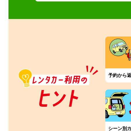
予約から
シーン別