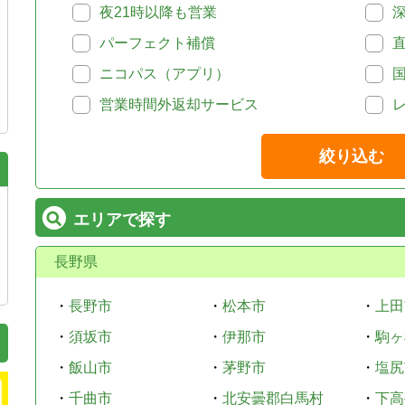
夜21時以降も営業
パーフェクト補償
ニコパス（アプリ）
営業時間外返却サービス
絞り込む
エリアで探す
長野県
・
長野市
・
松本市
・
上田
・
須坂市
・
伊那市
・
駒ヶ
・
飯山市
・
茅野市
・
塩尻
・
千曲市
・
北安曇郡白馬村
・
下高