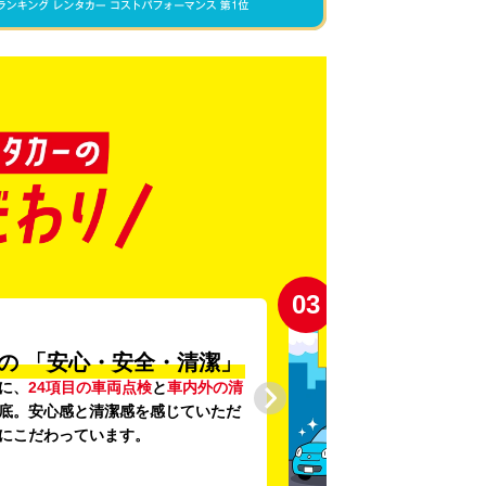
03
の
「安心・安全・清潔」
に、
24項目の車両点検
と
車内外の清
底。安心感と清潔感を感じていただ
にこだわっています。