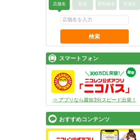
店舗名
駅名
新幹線名
空港名
検索
スマートフォン
⇒ アプリなら最短3分スピード出発！
おすすめコンテンツ