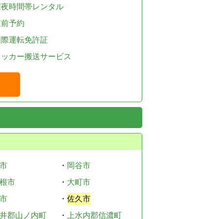
深夜時間帯レンタル
直前予約
国際運転免許証
レッカー搬送サービス
市
・
岡谷市
根市
・
大町市
市
・
佐久市
井郡山ノ内町
・
上水内郡信濃町