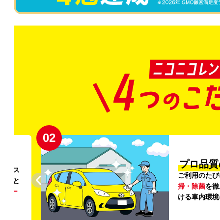
02
円〜
プロ品質
リンス
ご利用のたび
ること
掃・除菌
を徹
う
リー
ける車内環境