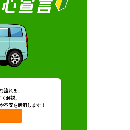
な流れを、
すく解説。
や不安を解消します！